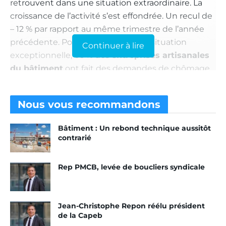
retrouvent dans une situation extraordinaire. La
croissance de l’activité s’est effondrée. Un recul de
– 12 % par rapport au même trimestre de l’année
précédente. Pour faire face à cette situation
Continuer à lire
exceptionnelle, 66 % des
entreprises artisanales
du bâtiment
ont fait des demandes de chômage
partiel. Et 15 % l’envisagent toujours. Mais 5 %
d’entre elles ont vu leurs demandes refusées par
Nous vous
recommandons
l’administration. Notamment du fait que leur
activité n’était pas considérée comme
Bâtiment : Un rebond technique aussitôt
“officiellement interdite”.
contrarié
« L’artisanat du bâtiment fait face à une crise
Rep PMCB, levée de boucliers syndicale
économique sans précédent consécutive à la crise
sanitaire du
Covid-19
,
explique
Patrick Liébus
,
président du syndicat.
Alors que 80 % des
Jean-Christophe Repon réélu président
entreprises du secteur sont à l’arrêt, la filière de la
de la Capeb
construction est touchée de plein fouet. Une chute