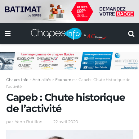
Chapes Info
>
Actualités
>
Economie
>
Capeb : Chute historique de
l’activité
Capeb : Chute historique
de l’activité
par
Yann Butillon
22 avril 2020