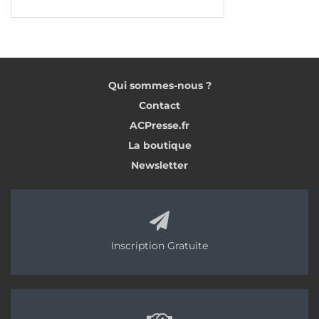
le neuf
Dans le détail, l’activité est en net recul de – 12 %.
Et concerne l’ensemble des entreprises
artisanales, quelle que soit leur taille. Les
Qui sommes-nous ?
entreprises employant 10 à 20 salariés ont subi
Contact
une perte de croissance de – 13 %. Et celles de
ACPresse.fr
moins de 10 salariés sont concernées par une
La boutique
baisse de – 12 %.
Newsletter
Avec – 14 % de baisse par rapport au 1
trimestre
er
2019, la
construction neuve
est la plus touchée.
Une situation provoquée en partie par l’arrêt
soudain des
chantiers.
Après un essoufflement
Inscription Gratuite
régulier de l’activité chaque trimestre depuis 2016
.
Ainsi, les permis de construire affichent un recul
de 1,6
% au cours des 12 derniers mois . Soit 451 500
autorisations au total. De son côté, le nombre de