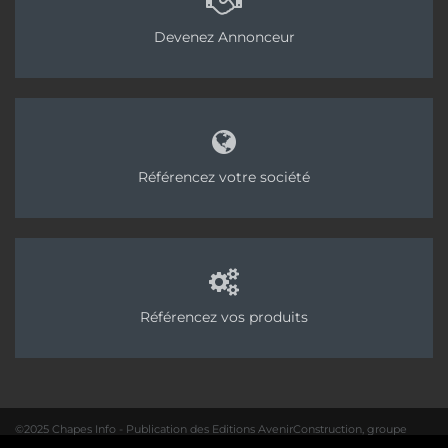
logements commencés, cumulés sur douze mois,
Devenez Annonceur
a reculé de 1,2
% . Soit 409 200 logements
commencés.
Le solde d’opinions concernant la trésorerie
s’établit à – 29 points (contre – 11,5 points pour la
moyenne de long terme). La trésorerie est en
Référencez votre société
nette détérioration pour 34 % des entreprises,
contre 14 % au 1
trimestre 2019 (soit 20 points
er
d’écart). Seulement 5
% des entreprises parlent
d’une amélioration. Enfin, le montant moyen des
besoins de trésorerie de ces sociétés atteint
24 000 €, contre 20 000 €, un an auparavant.
Référencez vos produits
Tags:
Capeb
Patrick Liébus
Artisan
Construction
BTP
Economie
Matériaux
Entreprise
©2025 Chapes Info - Publication des Editions AvenirConstruction, groupe