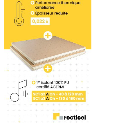
cet
arrêt des chantiers
s’explique par le refus des
clients particuliers (71 %). Et des clients
professionnels, publics ou privés (45 %) de
continuer les travaux. Pour 46 % des chefs
d’entreprise, la baisse d’activité s’explique aussi par
la volonté de protéger leurs salariés. Enfin, les
difficultés d’approvisionnement en produits et
matériaux de construction
sont aussi mis en
avant par 39 % des chefs d’entreprise. Un chiffre
corroboré par ceux ayant poursuivi leur activité. Et
qui déclarent, pour 84 % d’entre eux, éprouver des
difficultés à obtenir les matériaux de construction
nécessaires.
« Aujourd’hui, la priorité des chefs d’entreprise est
de garantir la santé de leurs collaborateurs. Tout en
permettant un redémarrage de l’activité de