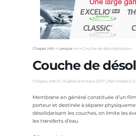
Chapes Info
>
Lexique
>
c
>
Couche de désolidarisation
Couche de désol
Chapes-info.fr | Publié le
6 mars 2017 | Par Frédéric G
Membrane en général constituée d’un film
porteur et destinée à séparer physiquement
désolidarisant les couches, on limite les
les transferts d’eau.