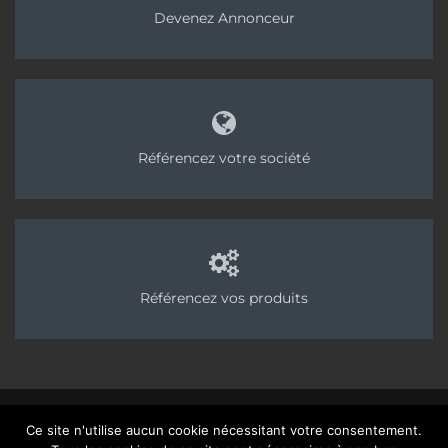
Devenez Annonceur
Référencez votre société
Référencez vos produits
©2025 Chapes Info - Publication des Editions AvenirConstruction, groupe
Ce site n'utilise aucun cookie nécessitant votre consentement.
Acpresse