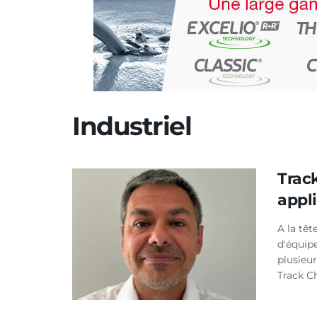
Industriel
Trac
appl
A la têt
d'équip
plusieur
Track Ch