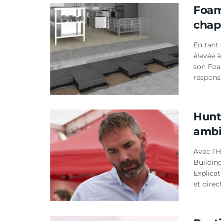
Foamg
chap
En tant 
élevée 
son Foa
responsa
Hunt
ambi
Avec l’
Building
Explica
et dire