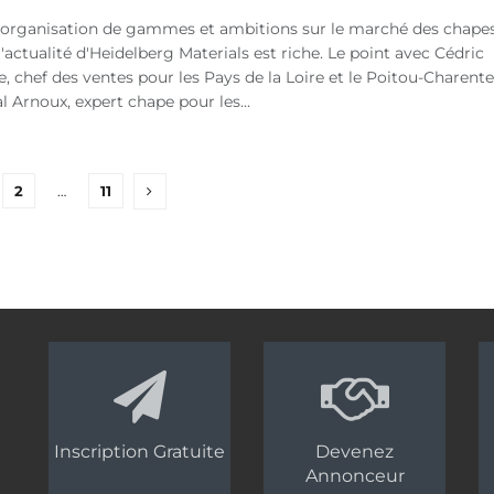
éorganisation de gammes et ambitions sur le marché des chape
 l'actualité d'Heidelberg Materials est riche. Le point avec Cédric
 chef des ventes pour les Pays de la Loire et le Poitou-Charente
l Arnoux, expert chape pour les...
2
…
11
Inscription Gratuite
Devenez
Annonceur