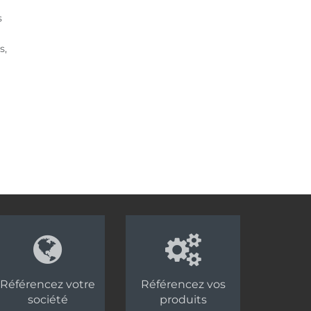
s
s,
Référencez votre
Référencez vos
société
produits