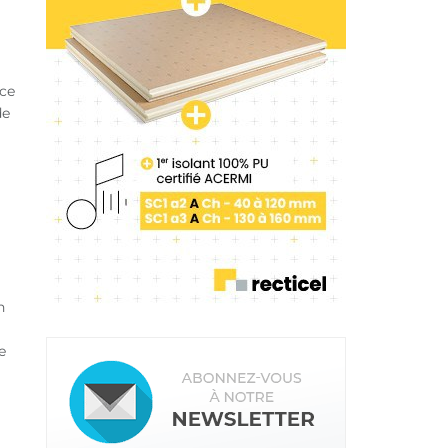
nce
de
n
e