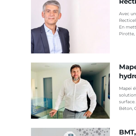
Rect
Avec un
Rectice
En metta
Pirotte,
Mape
hydr
Mapei é
solution
surface
Béton, 
BMT,