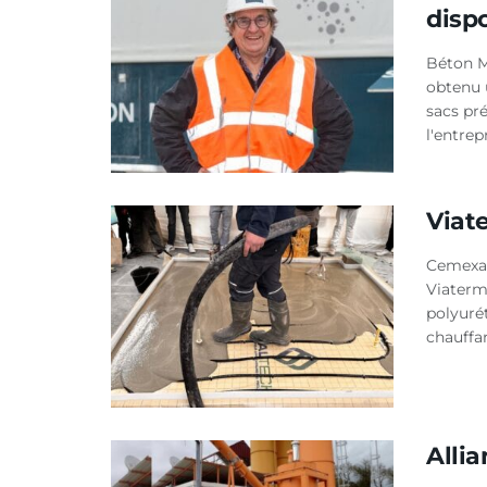
disp
Béton M
obtenu 
sacs pr
l'entrep
Viat
Cemexa,
Viaterm
polyuré
chauffa
Allia