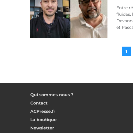
Entre r
fluides,
Devanne,
et Pasca
1
Qui sommes-nous ?
Contact
ACPresse.fr
La boutique
Newsletter