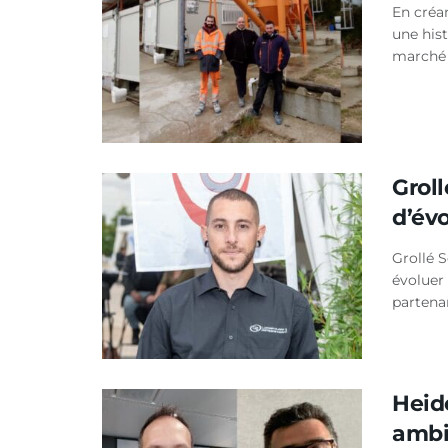
En créa
une hist
marché d
Groll
d’év
Grollé S
évoluer
partenar
Heide
ambi