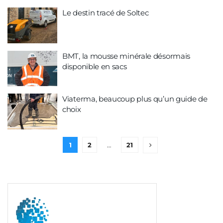
Le destin tracé de Soltec
BMT, la mousse minérale désormais
disponible en sacs
Viaterma, beaucoup plus qu’un guide de
choix
1
2
…
21