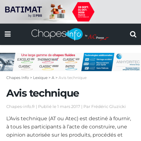
Chapes Info
>
Lexique
>
A
>
Avis technique
Avis technique
Chapes-info.fr | Publié le
1 mars 2017 | Par Frédéric Gluzicki
L’Avis technique (AT ou Atec) est destiné à fournir,
à tous les participants à l’acte de construire, une
opinion autorisée sur les produits, procédés et