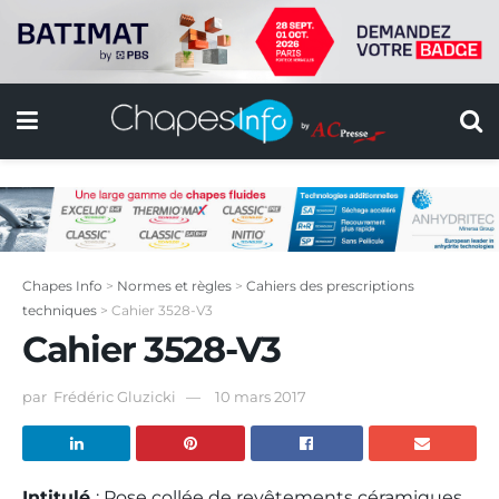
Chapes Info
>
Normes et règles
>
Cahiers des prescriptions
techniques
>
Cahier 3528-V3
Cahier 3528-V3
par
Frédéric Gluzicki
10 mars 2017
Intitulé
: Pose collée de revêtements céramiques