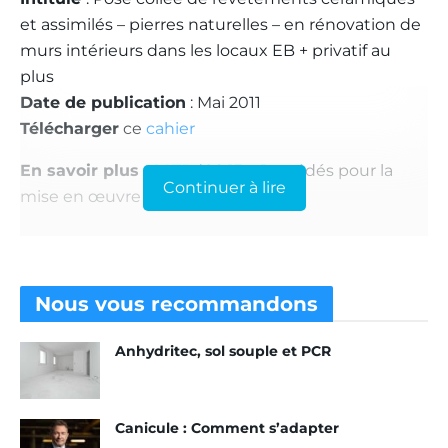
et assimilés – pierres naturelles – en rénovation de
murs intérieurs dans les locaux EB + privatif au
plus
Date de publication
: Mai 2011
Télécharger
ce
cahier
En savoir plus
:
CSTB
(GS 13 – Procédés pour la
Continuer à lire
mise en œuvre des revêtements)
Nous vous
recommandons
Anhydritec, sol souple et PCR
Canicule : Comment s’adapter