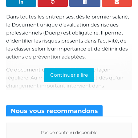
Dans toutes les entreprises, dès le premier salarié,
le Document unique d’évaluation des risques
professionnels (Duerp) est obligatoire. Il permet
d’identifier les risques présents dans l’activité, de
les classer selon leur importance et de définir des
actions de prévention adaptées.
Ce document doit être mis à jour de façon
Continuer à lire
régulière. Au moins une fois par an et dès qu’un
changement important intervient dans
l’organisation ou les conditions de travail.
Jusqu’à 4 000 € par salarié
Nous vous
recommandons
Les sanctions concernant celui-ci vont évoluer.
Jusqu’à présent, les obligations en matière de
Pas de contenu disponible