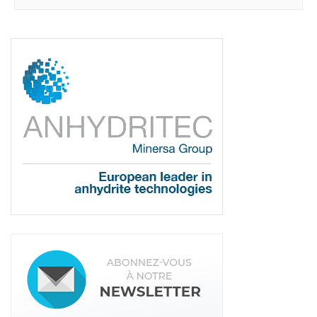
Duerp qui n’étaient pas respectées, relevaient
principalement de la voie pénale. Désormais,
l’inspection du travail peut venir s’en mêler. Et
recourir à une amende administrative, sans
automatiquement passer par la case tribunal.
Deux types de mesures pourront alors être
appliquées. Soit un avertissement, soit une
amende administrative. Avec un barème
conséquent pouvant aller jusqu’à 4 000 € par
salarié concerné, une majoration possible en cas
de récidive et des pénalités supplémentaires en
cas de manquements répétés. Cette évolution
s’inscrit dans le cadre du projet de loi de lutte
contre les fraudes sociales et fiscales, adopté le 5
mai 2026 et prochainement applicable.
Suivez-nous sur
tous nos réseaux sociaux !