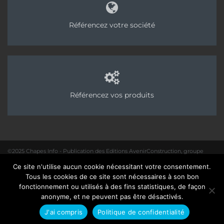
Référencez votre société
Référencez vos produits
©2025 Chapes Info - Publication des Editions AvenirConstruction, groupe
Acpresse
Ce site n'utilise aucun cookie nécessitant votre consentement.
01 40 31 64 80 |
Rédaction
|
Mentions légales – Politique de confidentialité
|
Tous les cookies de ce site sont nécessaires à son bon
Site :
Seedcom.fr
fonctionnement ou utilisés à des fins statistiques, de façon
anonyme, et ne peuvent pas être désactivés.
J'ai compris
Politique de confidentialité