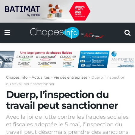
Chapes Info
>
Actualités
>
Vie des entreprises
>
Duerp, l’inspection
du travail peut sanctionner
Duerp, l’inspection du
travail peut sanctionner
Avec la loi de lutte contre les fraudes sociales
et fiscales adoptée le 5 mai, l'inspection du
travail peut désormais prendre des sanctions