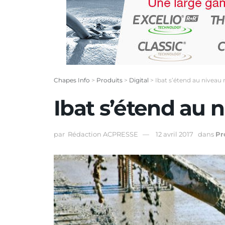
Chapes Info
>
Produits
>
Digital
>
Ibat s’étend au niveau 
Ibat s’étend au 
par
Rédaction ACPRESSE
12 avril 2017
dans
Pr