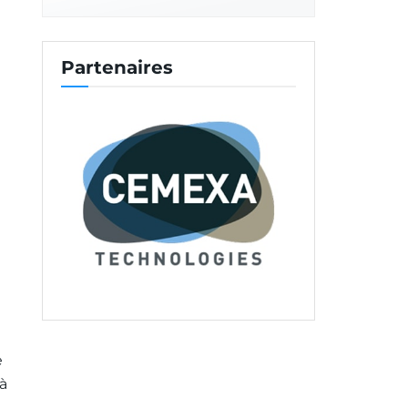
Partenaires
e
 à