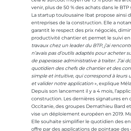
venir, plus de 50 % des achats dans le BTP s
La startup toulousaine Ibat propose ainsi d
entreprises de la construction. Elle a not
garantit le respect des prix négociés, dim
productivité chantier et permet le suivi e
travaux chez un leader du BTP, j’ai rencontré
n’avais pas d’outils adaptés pour acheter 
de paperasse administrative à traiter. J’ai d
quotidien des chefs de chantier et des con
simple et intuitive, qui correspond à leurs u
et valider notre application
», explique Mél
Depuis son lancement il y a 4 mois, l’appli
construction. Les dernières signatures en
Occitanie, des groupes Demathieu Bard et 
vise un déploiement européen en 2019. Mais
Elle souhaite simplifier le quotidien des 
offre par des applications de pointage des