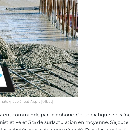
ats grâce à Ibat Appli. [©Ibat]
passent commande par téléphone. Cette pratique entraîn
nistrative et 3 % de surfacturation en moyenne. S’ajoute
icles achetés hors catalogue négocié. Dans les années à