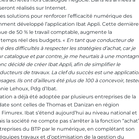
eront réalisés sur Internet.
es solutions pour renforcer l’efficacité numérique des
amment développé l’application Ibat Appli. Cette dernière
inue de 50 % le travail comptable, augmente la
n temps réel des budgets. «
En tant que conducteur de
 des difficultés à respecter les stratégies d’achat, car je
sur catalogue et par contre, je me heurtais à une montag
onc décidé de créer Ibat Appli, afin de simplifier le
ducteurs de travaux. La clef du succès est une applicati
sages. Ils ont d’ailleurs été plus de 100 à concevoir, teste
anie Lehoux, Pdg d’Ibat.
cation a déjà été adoptée par plusieurs entreprises de la
 date sont celles de Thomas et Danizan en région
Fimurex. Ibat s’étend aujourd’hui au niveau national et
 la société ne compte pas s’arrêter à la fonction “achat”
entreprises du BTP par le numérique, en complétant son
 équipes travaux et d’optimisation de la gestion du