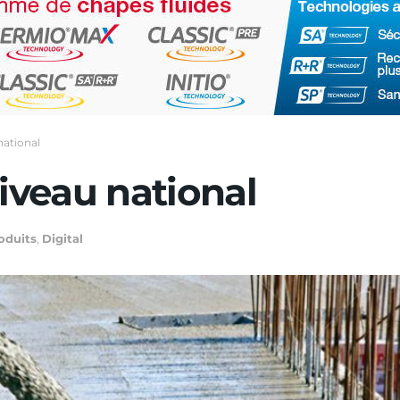
national
niveau national
oduits
,
Digital