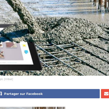
i. [©Ibat]
Partager sur Facebook