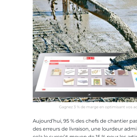
Gagnez 3 % de marge en optimisant vos ach
Aujourd’hui, 95 % des chefs de chantier 
des erreurs de livraison, une lourdeur admi
cela le surcoût moyen de 15 % pour les art