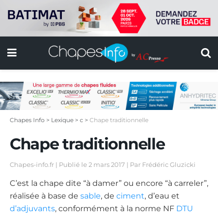
Chapes Info
>
Lexique
>
c
>
Chape traditionnelle
Chape traditionnelle
Chapes-info.fr | Publié le
2 mars 2017 | Par Frédéric Gluzicki
C’est la chape dite “à damer” ou encore “à carreler”,
réalisée à base de
sable
, de
ciment
, d’eau et
d’adjuvants
, conformément à la norme NF
DTU