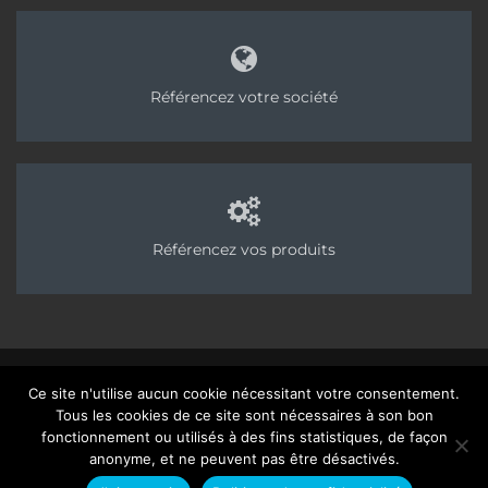
Référencez votre société
Référencez vos produits
©2025 Chapes Info - Publication des Editions AvenirConstruction, groupe
Ce site n'utilise aucun cookie nécessitant votre consentement.
Acpresse
Tous les cookies de ce site sont nécessaires à son bon
01 40 31 64 80 |
Rédaction
|
Mentions légales – Politique de confidentialité
|
fonctionnement ou utilisés à des fins statistiques, de façon
Site :
Seedcom.fr
anonyme, et ne peuvent pas être désactivés.