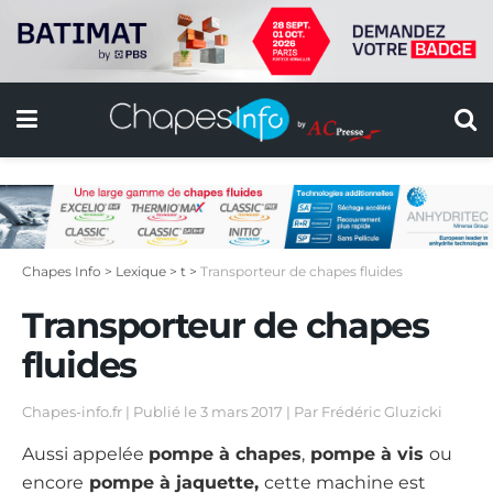
Chapes Info
>
Lexique
>
t
>
Transporteur de chapes fluides
Transporteur de chapes
fluides
Chapes-info.fr | Publié le
3 mars 2017 | Par Frédéric Gluzicki
Aussi appelée
pompe à chapes
,
pompe à vis
ou
encore
pompe à jaquette,
cette machine est