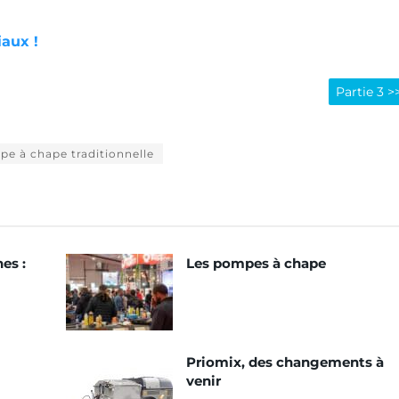
iaux !
Partie 3 >
e à chape traditionnelle
es :
Les pompes à chape
Priomix, des changements à
venir