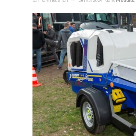
par
Yann Butillon
28 mai 2024
dans
Produits
,