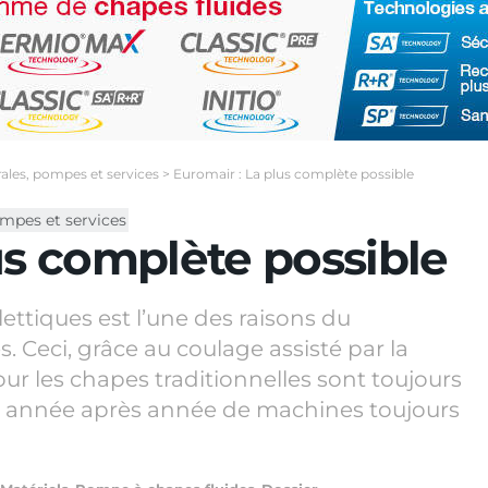
ales, pompes et services
>
Euromair : La plus complète possible
ompes et services
us complète possible
ettiques est l’une des raisons du
 Ceci, grâce au coulage assisté par la
our les chapes traditionnelles sont toujours
hit année après année de machines toujours