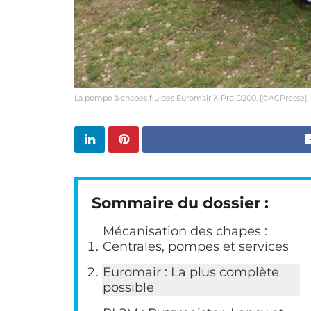
La pompe à chapes fluides Euromair X-Pro D200. [©ACPresse]
Sommaire du dossier :
Mécanisation des chapes :
Centrales, pompes et services
Euromair : La plus complète
possible