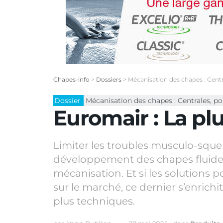
Chapes-info
>
Dossiers
>
Mécanisation des chapes : Centr
Dossier
Mécanisation des chapes : Centrales, p
Euromair : La pl
Limiter les troubles musculo-squel
développement des chapes fluides.
mécanisation. Et si les solutions p
sur le marché, ce dernier s’enric
plus techniques.