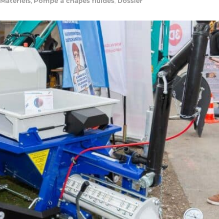
Matériels
,
Pompe à chapes fluides
,
Dossier