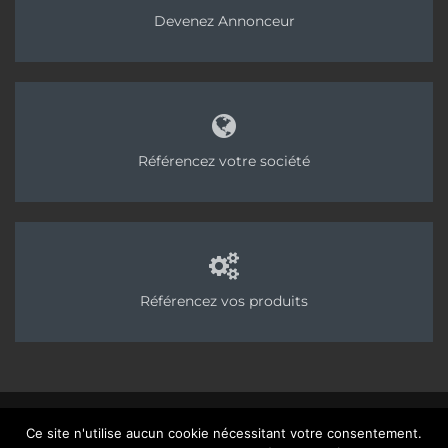
Devenez Annonceur
Référencez votre société
Référencez vos produits
©2025 Chapes Info - Publication des Editions AvenirConstruction, groupe
Ce site n'utilise aucun cookie nécessitant votre consentement.
Acpresse