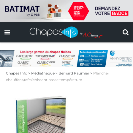
Chapes Info
>
Médiathèque
>
Bernard Paumier
>
Plancher
chauffant/rafraîchissant basse température