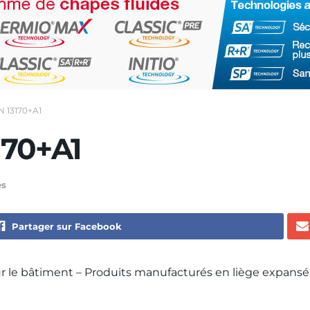
 13170+A1
170+A1
s
Partager sur Facebook
r le bâtiment – Produits manufacturés en liège expansé