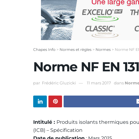
Chapes Info
>
Normes et règles
>
Normes
>
Norme NF EN
Norme NF EN 13
par
Frédéric Gluzicki
11 mars 2017
dans
Norme
Intitulé :
Produits isolants thermiques pou
(ICB) – Spécification
Date de publication
: Mars 2015