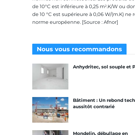
de 10°C est inférieure à 0,25 m
.K/W ou don
2
de 10 °C est supérieure à 0,06 W/(m.K) ne 
norme européenne. [Source : Afnor]
Nous vous
recommandons
Anhydritec, sol souple et
Bâtiment : Un rebond tec
aussitôt contrarié
Mondelin, débullage en