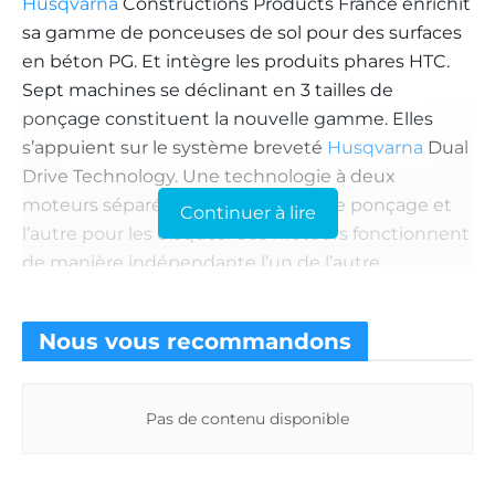
Husqvarna
Constructions Products France enrichit
sa gamme de ponceuses de sol pour des surfaces
en béton PG. Et intègre les produits phares HTC.
Sept machines se déclinant en 3 tailles de
ponçage constituent la nouvelle gamme. Elles
s’appuient sur le système breveté
Husqvarna
Dual
Drive Technology. Une technologie à deux
moteurs séparés, l’un pour la tête de ponçage et
Continuer à lire
l’autre pour les disques. Ces moteurs fonctionnent
de manière indépendante l’un de l’autre.
40 % de productivité
Nous vous
recommandons
supplémentaire
La tête et les disques tournent, au choix, en sens
Pas de contenu disponible
contraire ou dans le même sens. Dans ce dernier
cas, la rotation garantit des performances