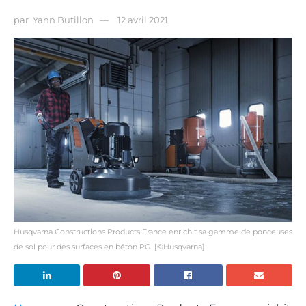
par
Yann Butillon
12 avril 2021
Husqvarna Constructions Products France enrichit sa gamme de ponceuses
de sol pour des surfaces en béton PG. [©Husqvarna]