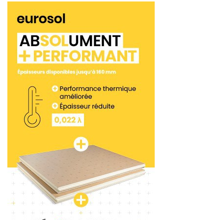
supérieures au niveau des arêtes (seulement 13
mm non poncés en raz de mur). Alors que la
rotation en sens inverse permet d’obtenir un effet
de ponçage plus marqué au centre.
Radio-contrôlées, les ponceuses de sol PG sont
équipées d’une fonction d’oscillation pour des sols
plus plats et l’élimination des lignes et des crêtes.
Mais aussi d’une propulsion stable et précise pour
un ponçage au plus près des murs. Et d’un
nouveau moteur haut de gamme de 15 kW/20 ch
générant une augmentation de la puissance
jusqu’à 36 %. En option, des lests permettent de
faire varier la pression de ponçage. Enfin, légère et
facile à utiliser, la radiocommande est disponible
sur certains modèles. Ce qui permet d’offrir jusqu’à
40 % de productivité supplémentaire par rapport à
une ponceuse manuelle.