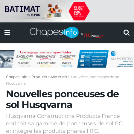
Chapes Info
>
Produits
>
Matériels
>
Nouvelles ponceuses de sol
Husqvarna
Nouvelles ponceuses de
sol Husqvarna
Husqvarna Constructions Products France
enrichit sa gamme de ponceuses de sol PG
et intègre les produits phares HTC.