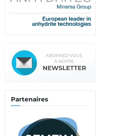
Dans les maisons à ossature bois, très fréquentes
en Gironde, le coulage de la chape doit s’effectuer
avant la pose des revêtements en bois. [©Didier
Mucignato]
Suivre les évolutions du marché local
Basée à Saint-Germain-du-Puch, à l’Est de
Bordeaux, Sogibat œuvrait sur un territoire
étendu, de la Dordogne aux Landes. Aujourd’hui,
Partenaires
l’activité se concentre sur la Gironde. «
Le marché
s’est agrandi en volume, mais s’est rétréci en
surface, ce qui nous évite de trop longs trajets
”, se
réjouit le chef d’entreprise.
Présent sur l’ensemble des marchés, le chapiste