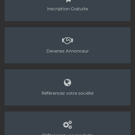
Inscription Gratuite
Devenez Annonceur
Référencez votre société
« La chape fluide ciment représente aujourd’hui
50 % des surfaces que nous posons. » [©Didier
Mucignato
Aujourd’hui en France, peu de chapistes ont fait le