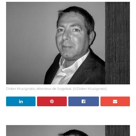
Didier Mucignato, directeur de Sogebat. [©Didier Mucignato]