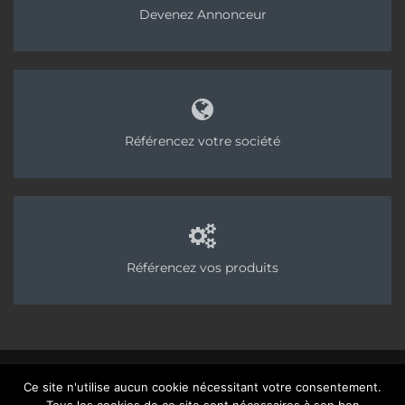
Devenez Annonceur
Référencez votre société
Référencez vos produits
©2025 Chapes Info - Publication des Editions AvenirConstruction, groupe
Ce site n'utilise aucun cookie nécessitant votre consentement.
Acpresse