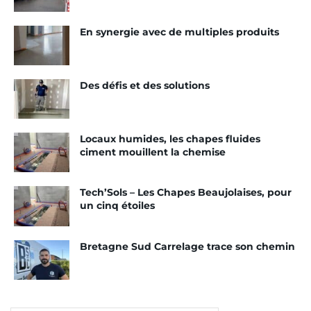
décembre 2023. D’ailleurs, la nouvelle étoile
montante du rugby ne cache pas son plaisir de
En synergie avec de multiples produits
rejoindre le groupe.
« C’est un grand honneur pour
moi de devenir l’ambassadeur de Sika et de ses
marques,
déclare Antoine Dupont
. J’ai été séduit
Des défis et des solutions
par ce projet en raison de nos valeurs
communes. »
Locaux humides, les chapes fluides
Tags:
Sika
Partenariat
ciment mouillent la chemise
Tech’Sols – Les Chapes Beaujolaises, pour
un cinq étoiles
Bretagne Sud Carrelage trace son chemin