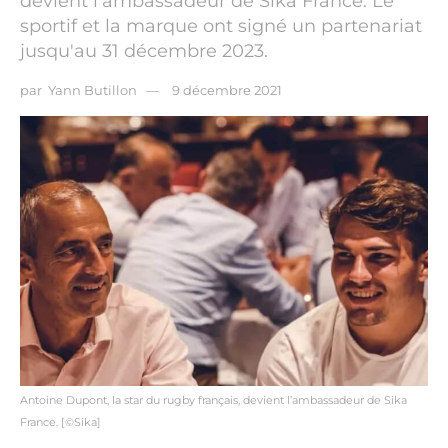
devient l’ambassadeur de Sika France. Le
sportif et la marque ont signé un partenariat
jusqu'au 31 décembre 2023.
par
Yann Butillon
9 décembre 2021
Antoine Dupont, la star du rugby français, devient l’ambassadeur de Sika
France. [©Sika]