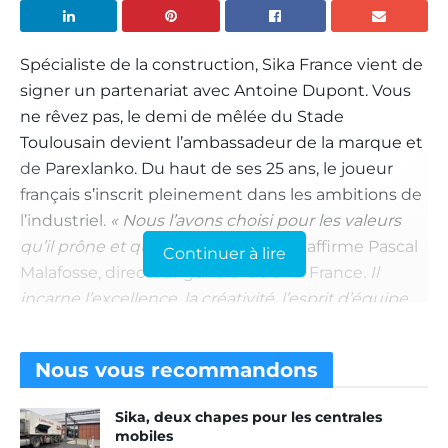
Spécialiste de la construction, Sika France vient de
signer un partenariat avec Antoine Dupont. Vous
ne rêvez pas, le demi de mêlée du Stade
Toulousain devient l’ambassadeur de la marque et
de Parexlanko. Du haut de ses 25 ans, le joueur
français s’inscrit pleinement dans les ambitions de
l’industriel.
« Nous l’avons choisi pour les valeurs
qu’il prône et que nous partageons,
affirme Pascal
Continuer à lire
Malafosse, directeur général de Sika France
. Il
incarne l’excellence, la créativité, l’esprit d’équipe,
le leadership. Nous appelons cela le “Sika Spirit”. »
A lire aussi : Michèle Duval rejoint Sika France
Nous vous
recommandons
En tant qu’ambassadeur, Antoine Dupont sera
Sika, deux chapes pour les centrales
présent aux côtés du groupe jusqu’au 31
mobiles