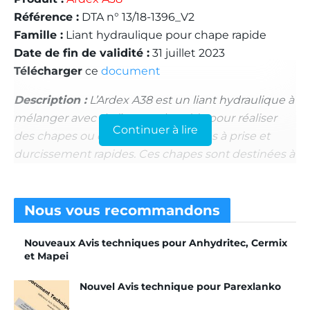
Référence :
DTA n° 13/18-1396_V2
Famille :
Liant hydraulique pour chape rapide
Date de fin de validité :
31 juillet 2023
Télécharger
ce
document
Description :
L’Ardex A38 est un liant hydraulique à
mélanger avec de l’eau et du sable pour réaliser
Continuer à lire
des chapes ou des formes de pentes à prise et
durcissement rapides. Ces chapes sont destinées à
être revêtues.
A l’intérieur des bâtiments, la chape Ardex A38 est
destinée à une utilisation, en neuf, e
n pose
Nous vous
recommandons
adhérente et désolidarisée dans des locaux classés
Nouveaux Avis techniques pour Anhydritec, Cermix
U
P
E
C
au plus. Ou en pose flottante, dans les
4
4S
3
2
et Mapei
locaux U
P
E
C
au plus.
En rénovation sur ancien
4
3
3
2
carrelage, la pose est adhérente ou
Nouvel Avis technique pour Parexlanko
désolidarisée en locaux P2/P3. Et en pose