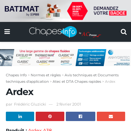
Chapes Info
>
Normes et règles
>
Avis techniques et Documents
techniques d'application
>
Atec et DTA Chapes rapides
>
Ardex
Ardex
par
Frédéric Gluzicki
2 février 2001
Produit :
Ardex A38