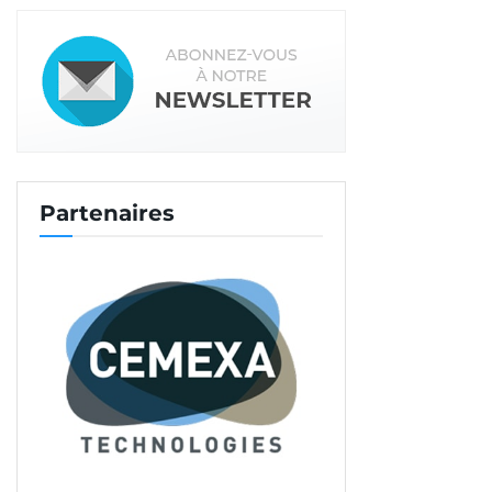
Les gammes d’adjuvants pour chape Contopp et Prontopp
structurent l’offre de Knopp. [©Knopp]
Partenaires
Vers quoi évolue cette gamme déjà très large ?
C. S. :
Ce qui nous est demandé, c’est d’être
capables d’aider à réaliser des chapes d’une
surface toujours plus grande et dans un délai
toujours plus court. Le marché évolue vers ces
deux tendances, qui peuvent paraître
contradictoires. Mais nous sommes capables d’y
répondre avec une solution sous Avis technique