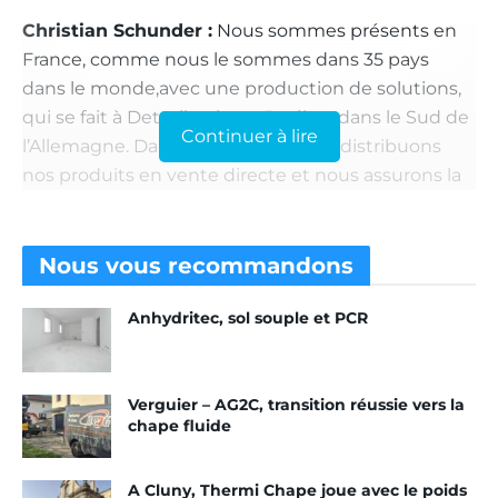
Christian Schunder :
Nous sommes présents en
France, comme nous le sommes dans 35 pays
dans le monde,avec une production de solutions,
qui se fait à Dettelbach, en Bavière, dans le Sud de
Continuer à lire
l’Allemagne. Dans l’Hexagone, nous distribuons
nos produits en vente directe et nous assurons la
livraison sur tout le territoire. Notre principale
activité est destinée à la
chape fluide, ciment
comme
anhydrite
, le reste étant dédié à la
chape
Nous vous
recommandons
traditionnelle
. Notre activité résine ne représente
Anhydritec, sol souple et PCR
qu’une petite partie de notre offre, mais elle nous
permet de proposer un complément à nos clients
chapistes
pour le traitement des sols industriels et
Verguier – AG2C, transition réussie vers la
des chapes brutes.
chape fluide
L’année 2019 démarre en trombe grâce à l’
Avis
techniqu
e obtenu récemment pour FlowPlus,
A Cluny, Thermi Chape joue avec le poids
notre adjuvant tout-en-un avec curing intégré,