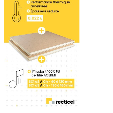
intégrée ou encore des solutions pour les chapes
de faibles épaisseurs. Tous ces produits étant
compatibles avec des planchers chauffants.
D’autre part, les produits d’améliorations sont, eux,
disponibles en version liquide, composite ou
composite hydrophobe. Ils permettent d’améliorer
de 40 à 75 % les résistances mécaniques de la
chape, sans en modifier les dosages. La gamme
Contopp représente, aujourd’hui, en Europe
environ 200 Mm
de chapes coulées avec
2
cesproduits.