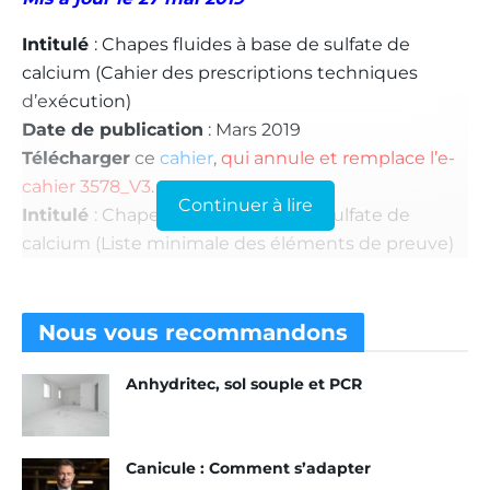
Intitulé
: Chapes fluides à base de sulfate de
calcium (Cahier des prescriptions techniques
d’exécution)
Date de publication
: Mars 2019
Télécharger
ce
cahier
,
qui annule et remplace l’e-
cahier 3578_V3
.
Continuer à lire
Intitulé
: Chapes fluides à base de sulfate de
calcium (
Liste minimale des éléments de preuve)
Date de publication
: 15 octobre 2018
Télécharger
ce
cahier
Nous vous
recommandons
En savoir plus
:
CSTB
(GS 13 – Procédés pour la
mise en œuvre des revêtements)
Anhydritec, sol souple et PCR
Mis à jour le 27 mai 2019
Canicule : Comment s’adapter