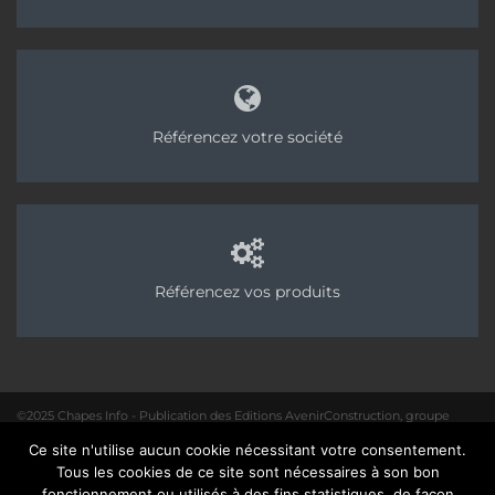
Référencez votre société
Référencez vos produits
©2025 Chapes Info - Publication des Editions AvenirConstruction, groupe
Acpresse
Ce site n'utilise aucun cookie nécessitant votre consentement.
01 40 31 64 80 |
Rédaction
|
Mentions légales – Politique de confidentialité
|
Tous les cookies de ce site sont nécessaires à son bon
Site :
Seedcom.fr
fonctionnement ou utilisés à des fins statistiques, de façon