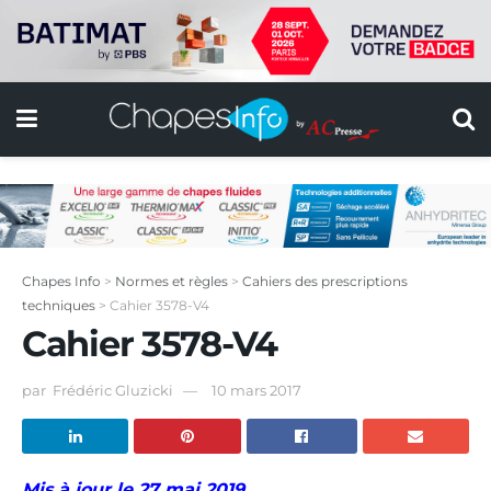
Chapes Info
>
Normes et règles
>
Cahiers des prescriptions
techniques
>
Cahier 3578-V4
Cahier 3578-V4
par
Frédéric Gluzicki
10 mars 2017
Mis à jour le 27 mai 2019