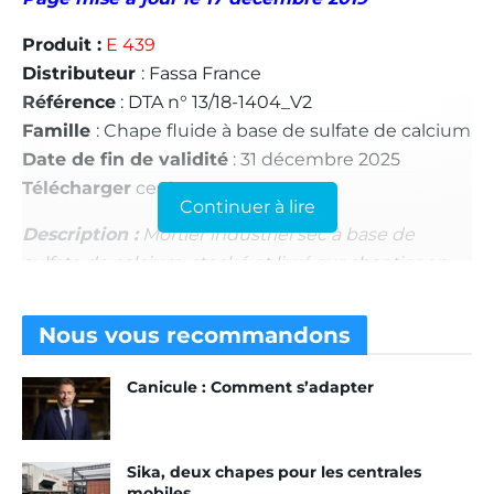
Produit :
E 439
Distributeur
: Fassa France
Référence
: DTA n° 13/18-1404_V2
Famille
: Chape fluide à base de sulfate de calcium
Date de fin de validité
: 31 décembre 2025
Télécharger
ce
document
Continuer à lire
Description :
Mortier industriel sec à base de
sulfate de calcium, stocké et livré sur chantier en
silos ou sacs, l’E 439 de Fassa permet la réalisation
de chapes fluides auto-nivelantes. Classée C30 –
Nous vous
recommandons
F7, cette chape peut être mise en œuvre dans des
locaux classés U4 P3 E2 C2 au plus.
Canicule : Comment s’adapter
Le domaine d’application, les supports admissibles
et la nature des revêtements et des colles
associées sont définis au § 1 de l’
e-Cahier n°
Sika, deux chapes pour les centrales
3578_V3
des prescriptions techniques d’exécution
mobiles