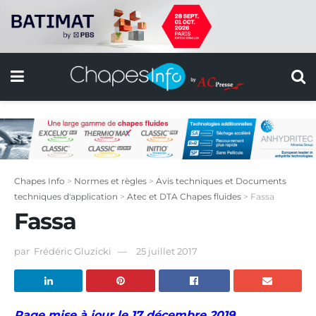
Chapes Info
>
Normes et règles
>
Avis techniques et Documents
techniques d'application
>
Atec et DTA Chapes fluides
>
Fassa
Fassa
par
Frédéric Gluzicki
25 juillet 2017
Page mise à jour le 17 décembre 2019