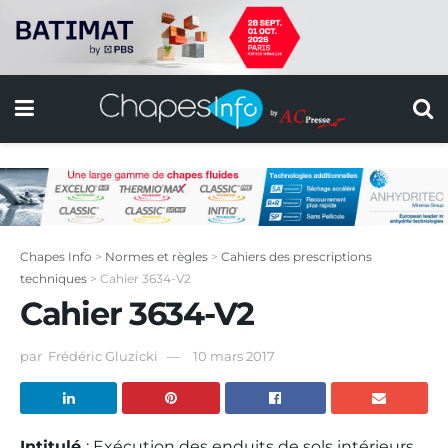
Chapes Info
>
Normes et règles
>
Cahiers des prescriptions
techniques
>
Cahier 3634-V2
Cahier 3634-V2
par
Frédéric Gluzicki
10 mars 2017
Intitulé
: Exécution des enduits de sols intérieurs