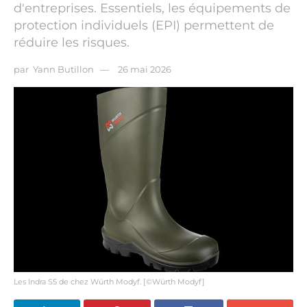
d'entreprises. Essentiels, les équipements de
protection individuels (EPI) permettent de
réduire les risques.
par
Yann Butillon
26 mai 2026
Les Indra S5 de chez Würth Modyf. [©Würth Modyf]