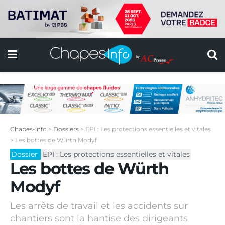
Chapes-info
>
Dossiers
>
EPI : Les protections essentielles et vitales
>
Les bottes de Würth Modyf
Dossier
EPI : Les protections essentielles et vitales
Les bottes de Würth
Modyf
Les arrêts de travail et les accidents sur
chantiers sont la hantise des dirigeants