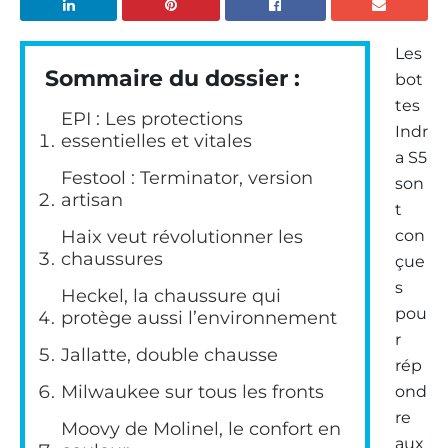
Les
Sommaire du dossier :
bot
tes
EPI : Les protections
Indr
essentielles et vitales
a S5
Festool : Terminator, version
son
artisan
t
Haix veut révolutionner les
con
chaussures
çue
s
Heckel, la chaussure qui
pou
protège aussi l’environnement
r
Jallatte, double chausse
rép
Milwaukee sur tous les fronts
ond
re
Moovy de Molinel, le confort en
aux