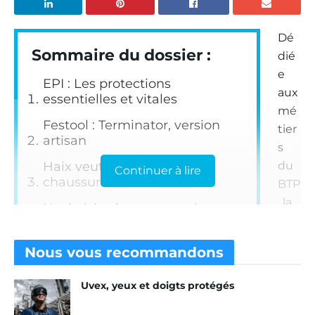
Dé
Sommaire du dossier :
dié
e
EPI : Les protections
aux
essentielles et vitales
mé
Festool : Terminator, version
tier
artisan
s
Haix veut révolutionner les
du
Continuer à lire
chaussures
BTP
, la
Heckel, la chaussure qui
ga
protège aussi l’environnement
m
Jallatte, double chausse
Nous vous
recommandons
me
Milwaukee sur tous les fronts
de
Uvex, yeux et doigts protégés
cha
Moovy de Molinel, le confort en
uss