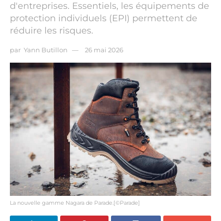
d'entreprises. Essentiels, les équipements de
protection individuels (EPI) permettent de
réduire les risques.
par
Yann Butillon
26 mai 2026
La nouvelle gamme Nagara de Parade.[©Parade]