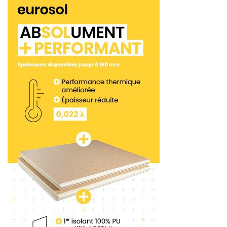
risques de glissement.
Cette nouvelle version de la norme relative aux
chaussures de sécurité permet à Nagara de
s’équiper d’un sur-embout “pare-pierre” marqué
SC. L’objectif ? Renforcer le confort et la sécurité
des professionnels du BTP, des espaces verts et de
l’industrie, quel que soit leur environnement de
travail.
Suivez-nous sur
tous nos réseaux sociaux !
<< Partie 7
Partie 9 >>
Tags:
Uvex
Molinel
Festool
RB3D
Haix
EPI
Jalatte
Milwaukee
Parade
Würth
Würth Modyf
Heckel