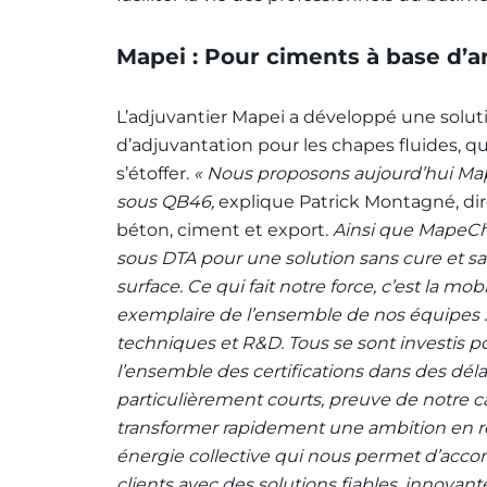
Mapei : Pour ciments à base d’ar
L’adjuvantier Mapei a développé une solut
d’adjuvantation pour les chapes fluides, q
s’étoffer.
« Nous proposons aujourd’hui M
sous QB46,
explique Patrick Montagné, dire
béton, ciment et export.
Ainsi que MapeCh
sous DTA pour une solution sans cure et sa
surface. Ce qui fait notre force, c’est la mobi
exemplaire de l’ensemble de nos équipes 
techniques et R&D. Tous se sont investis p
l’ensemble des certifications dans des déla
particulièrement courts, preuve de notre c
transformer rapidement une ambition en réa
énergie collective qui nous permet d’acc
clients avec des solutions fiables, innovant