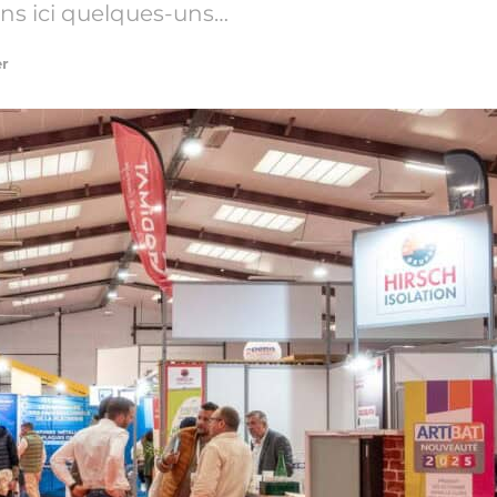
ns ici quelques-uns…
er