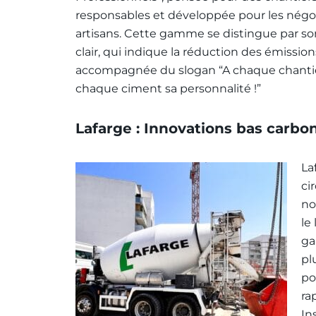
responsables et développée pour les négoc
artisans. Cette gamme se distingue par s
clair, qui indique la réduction des émission
accompagnée du slogan “A chaque chantie
chaque ciment sa personnalité !”
Lafarge : Innovations bas carbon
La
ci
no
le
ga
pl
po
ra
In