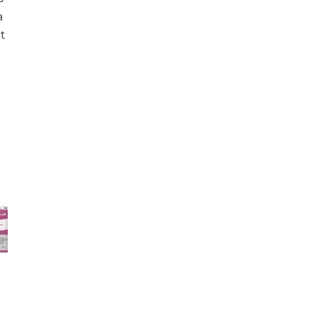
a
ct
e