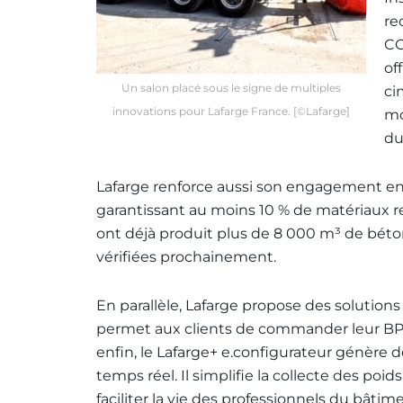
re
C
of
Un salon placé sous le signe de multiples
ci
innovations pour Lafarge France. [©Lafarge]
mo
du
Lafarge renforce aussi son engagement enve
garantissant au moins 10 % de matériaux r
ont déjà produit plus de 8 000 m³ de béto
vérifiées prochainement.
En parallèle, Lafarge propose des solutio
permet aux clients de commander leur BPE 
enfin, le Lafarge+ e.configurateur génère
temps réel. Il simplifie la collecte des poid
faciliter la vie des professionnels du bâtime