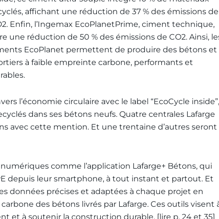
cyclés, affichant une réduction de 37 % des émissions de
O
2
. Enfin, l’Ingemax EcoPlanetPrime, ciment technique,
fre une réduction de 50 % des émissions de CO
2
. Ainsi, le
ments EcoPlanet permettent de produire des bétons et
rtiers à faible empreinte carbone, performants et
rables.
rs l’économie circulaire avec le label “EcoCycle inside”
ecyclés dans ses bétons neufs. Quatre centrales Lafarge
ns avec cette mention. Et une trentaine d’autres seront
ns numériques comme l’application Lafarge+ Bétons, qui
depuis leur smartphone, à tout instant et partout. Et
 des données précises et adaptées à chaque projet en
s carbone des bétons livrés par Lafarge. Ces outils visent 
nt et à soutenir la construction durable. [lire p. 24 et 35]