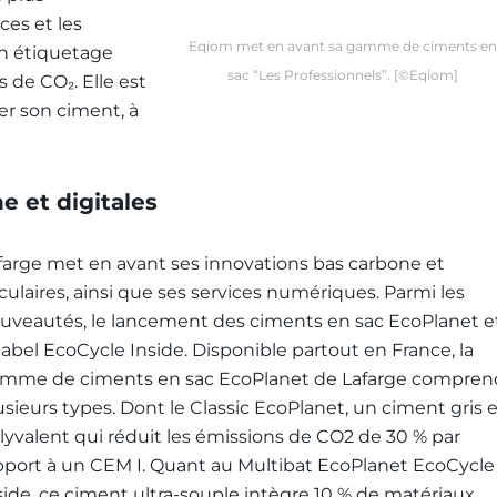
es et les
Eqiom met en avant sa gamme de ciments en
on étiquetage
sac “Les Professionnels”. [©Eqiom]
s de CO₂. Elle est
r son ciment, à
e et digitales
farge met en avant ses innovations bas carbone et
rculaires, ainsi que ses services numériques. Parmi les
uveautés, le lancement des ciments en sac EcoPlanet e
 label EcoCycle Inside. Disponible partout en France, la
mme de ciments en sac EcoPlanet de Lafarge compren
usieurs types. Dont le Classic EcoPlanet, un ciment gris 
lyvalent qui réduit les émissions de CO
2
de 30 % par
pport à un CEM I. Quant au Multibat EcoPlanet EcoCycle
side, ce ciment ultra-souple intègre 10 % de matériaux