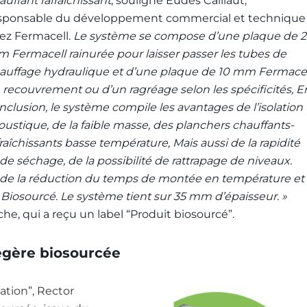
auffant rafraîchissant
, souligne Eudes Caillaut,
sponsable du développement commercial et technique
ez Fermacell.
Le système se compose d’une plaque de 2
 Fermacell rainurée pour laisser passer les tubes de
auffage hydraulique et d’une plaque de 10 mm Fermacel
 recouvrement ou d’un ragréage selon les spécificités, E
nclusion, le système compile les avantages de l’isolation
oustique, de la faible masse, des planchers chauffants-
fraîchissants basse température, Mais aussi de la rapidité
 séchage, de la possibilité de rattrapage de niveaux.
, de la réduction du temps de montée en température et
 Biosourcé. Le système tient sur 35 mm d’épaisseur. »
he, qui a reçu un label “Produit biosourcé”.
égère biosourcée
ation”, Rector