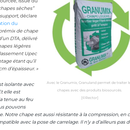
ourcée, issue du
chapes sèches”
 support,
déclare
ation du
 prémix de chape
 d’un DTA, délivré
chapes légères
 classement Upec
ntage étant qu’il
cm d’épaisseur. »
Avec le Granumix, Granuland permet de traiter l
t isolante avec
chapes avec des produits biosourcés.
t elle est
[©Rector]
la tenue au feu
ous pouvons
e. Notre chape est aussi résistante à la compression, en 
patible avec la pose de carrelage. Il n’y a d’ailleurs pas 