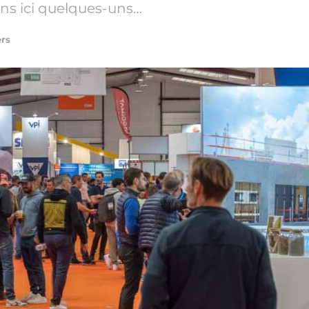
ns ici quelques-uns…
ers