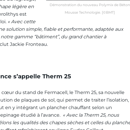
Démonstration du nouveau Polymix de Béton
chape légère en
Mousse Technologie. [©BMT]
erolithys est
loi.
« Avec cette
ne solution simple, fiable et performante, adaptée aux
e notre gamme “bâtiment”, du grand chantier à
nclut Jackie Fronteau.
ance s’appelle Therm 25
 cœur du stand de Fermacell, le Therm 25, sa nouvelle
lution de plaques de sol, qui permet de traiter l’isolation,
ut en y intégrant un plancher chauffant selon un
lepinage étudié à l’avance.
« Avec la Therm 25, nous
lons les qualités des chapes sèches et celles du planch