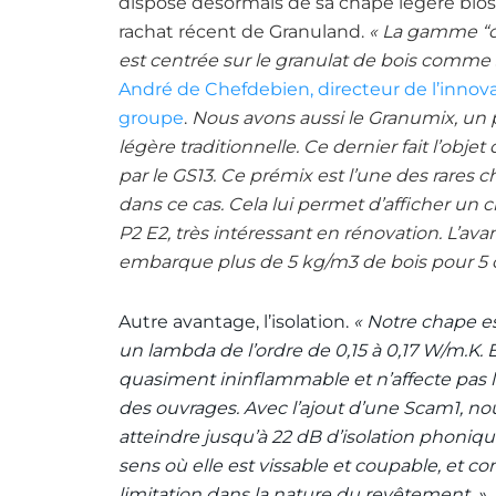
dispose désormais de sa chape légère bios
rachat récent de Granuland.
« La gamme “
est centrée sur le granulat de bois comme
André de Chefdebien, directeur de l’innov
groupe
.
Nous avons aussi le Granumix, un
légère traditionnelle. Ce dernier fait l’objet
par le GS13. Ce prémix est l’une des rares 
dans ce cas. Cela lui permet d’afficher un
P2 E2, très intéressant en rénovation. L’ava
embarque plus de 5 kg/m
3
de bois pour 5 
Autre avantage, l’isolation.
« Notre chape es
un lambda de l’ordre de 0,15 à 0,17 W/m.K. E
quasiment ininflammable et n’affecte pas 
des ouvrages. Avec l’ajout d’une Scam1, n
atteindre jusqu’à 22 dB d’isolation phoniqu
sens où elle est vissable et coupable, et com
limitation dans la nature du revêtement. »