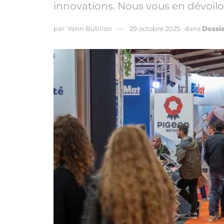
innovations. Nous vous en dévoilo
par
Yann Butillon
29 octobre 2025
dans
Dossi