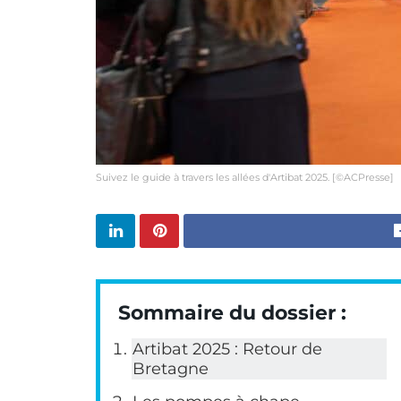
Suivez le guide à travers les allées d'Artibat 2025. [©ACPresse]
Sommaire du dossier :
Artibat 2025 : Retour de
Bretagne