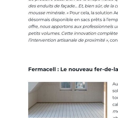
des enduits de façade… Et, bien sûr, de la 
mousse minérale. »
Pour cela, la solution A
désormais disponible en sacs prêts à l’emp
offre, nous apportons aux professionnels u
petits volumes. Cette innovation complèt
l’intervention artisanale de proximité »
, co
Fermacell : Le nouveau fer-de-l
Au
so
to
ca
mê