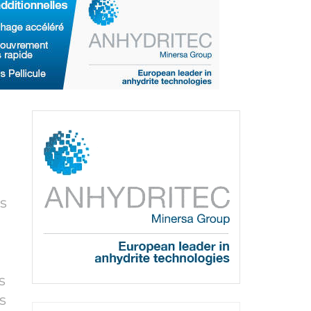
ns
s
s