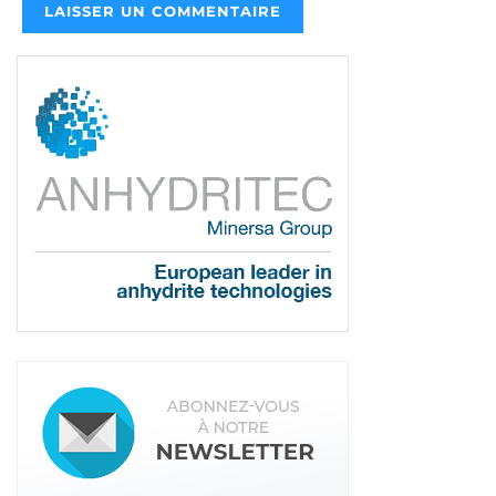
tous, entreprises labellisées Travauxlib ou non, dès
aujourd’hui ces 2 outils de gestion des devis et
facturation
», déclare Matthieu Burin, co-fondateur
de Travauxlib.
Tags:
Travauxlib