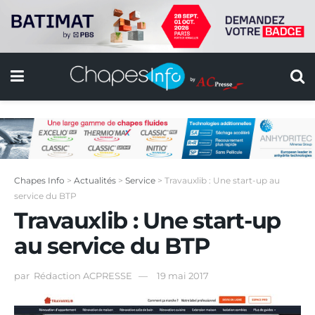
Chapes Info
>
Actualités
>
Service
>
Travauxlib : Une start-up au
service du BTP
Travauxlib : Une start-up
au service du BTP
par
Rédaction ACPRESSE
19 mai 2017