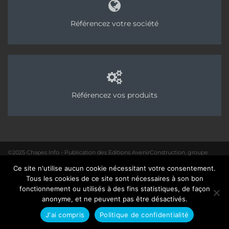
Référencez votre société
Référencez vos produits
©2025 Chapes Info - Publication des Editions AvenirConstruction, groupe
Acpresse
Ce site n'utilise aucun cookie nécessitant votre consentement.
01 40 31 64 80 |
Rédaction
|
Mentions légales – Politique de confidentialité
|
Tous les cookies de ce site sont nécessaires à son bon
Site :
Seedcom.fr
fonctionnement ou utilisés à des fins statistiques, de façon
anonyme, et ne peuvent pas être désactivés.
J'ai compris
Politique de confidentialité