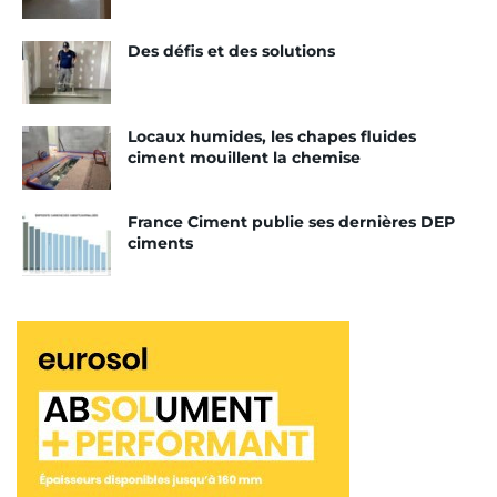
l’Agilia Chape Thermic A-5000 et A-5600, le 13/19-
1420_V1.
Des défis et des solutions
Tags:
Kalkiss
Advanci Chape
Sika
Agilia Chape
Vicat
Lafarge France
Cemex
Cem’Floor
Locaux humides, les chapes fluides
La Chape Vicat
ciment mouillent la chemise
France Ciment publie ses dernières DEP
ciments