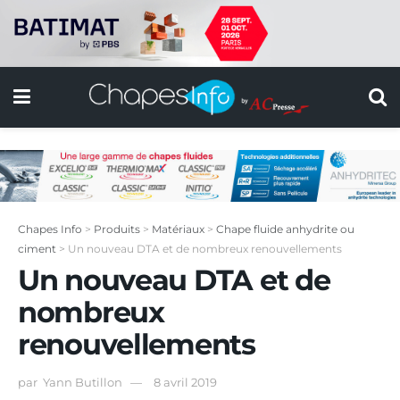
Chapes Info
>
Produits
>
Matériaux
>
Chape fluide anhydrite ou
ciment
>
Un nouveau DTA et de nombreux renouvellements
Un nouveau DTA et de
nombreux
renouvellements
par
Yann Butillon
8 avril 2019