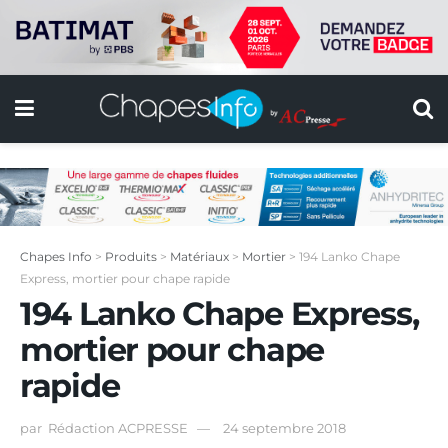
Chapes Info
>
Produits
>
Matériaux
>
Mortier
>
194 Lanko Chape
Express, mortier pour chape rapide
194 Lanko Chape Express,
mortier pour chape
rapide
par
Rédaction ACPRESSE
24 septembre 2018