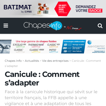
Chapes Info
>
Actualités
>
Vie des entreprises
>
Canicule : Comment
s’adapter
Canicule : Comment
s’adapter
Face à la canicule historique qui sévit sur le
territoire français, la FFB appelle à une
vigilance et à une adaptation de tous les