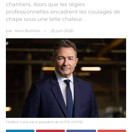
chantiers. Alors que les règles
professionnelles encadrent les coulages de
chape sous une telle chaleur.
par
Yann Butillon
25 juin 2026
Frédéric Carré est le président de la FFB. [©FFB]