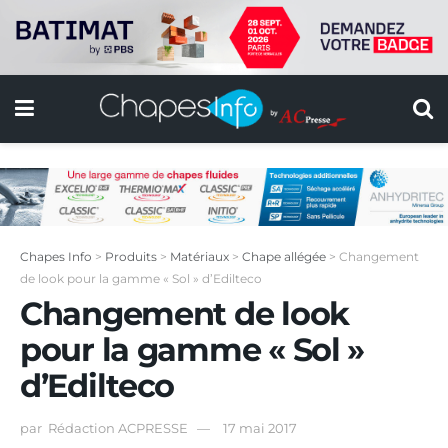
Chapes Info
>
Produits
>
Matériaux
>
Chape allégée
>
Changement
de look pour la gamme « Sol » d’Edilteco
Changement de look
pour la gamme « Sol »
d’Edilteco
par
Rédaction ACPRESSE
17 mai 2017