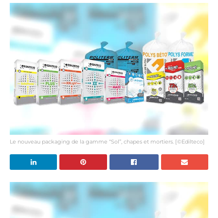
Le nouveau packaging de la gamme “Sol”, chapes et mortiers. [©Edilteco]