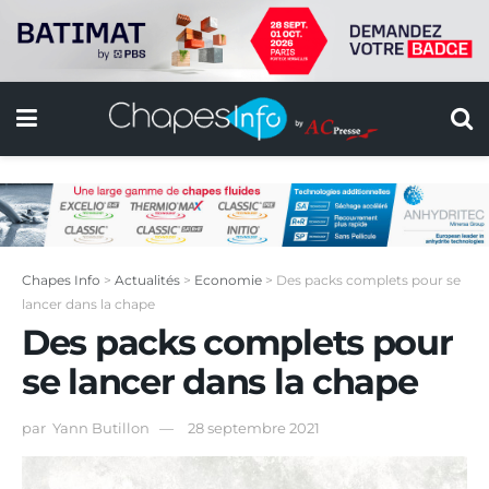
Chapes Info
>
Actualités
>
Economie
>
Des packs complets pour se
lancer dans la chape
Des packs complets pour
se lancer dans la chape
par
Yann Butillon
28 septembre 2021