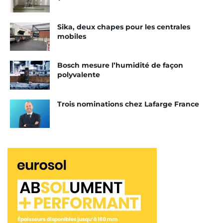
trouvé son public.
Sika, deux chapes pour les centrales
Ensuite, les entreprises pourront acheter en ligne
mobiles
et se faire livrer la gamme de consommables
proposée par Béton Avenue.
Bosch mesure l’humidité de façon
polyvalente
Tags:
Chape fluide
Barre à débuller
Béton Avenue
Trois nominations chez Lafarge France