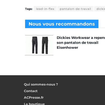
Tags:
lead-in-flex
pantalon-de-travail
dick
Nous vous
recommandons
Dickies Workwear a repen
son pantalon de travail
Eisenhower
Qui sommes-nous ?
Contact
ACPresse.fr
La boutique