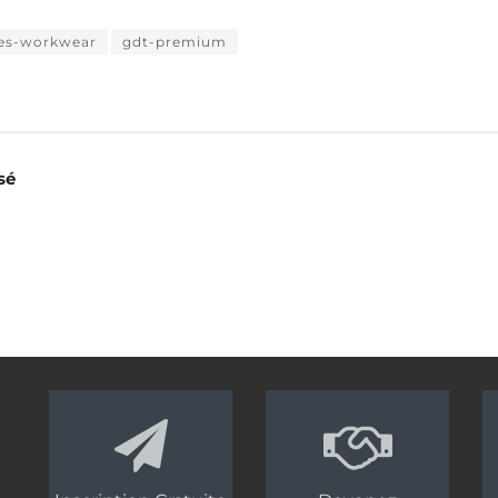
ies-workwear
gdt-premium
sé