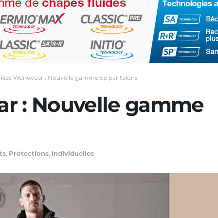
ckies Workwear : Nouvelle gamme de pantalons
ar : Nouvelle gamme
ts
,
Protections
,
Individuelles