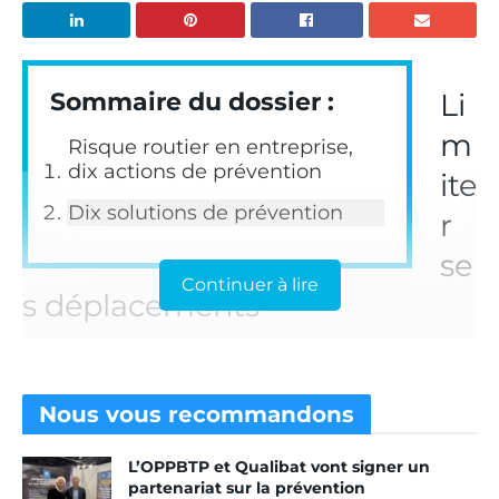
Li
Sommaire du dossier :
m
Risque routier en entreprise,
dix actions de prévention
ite
Dix solutions de prévention
r
se
Continuer à lire
s déplacements
Pure logique, mais en se déplaçant moins, les
employés courent moins de risques. Pour cela, il
Nous vous
recommandons
faut favoriser le co-voiturage pour rejoindre les
chantiers, et optimiser les parcours sur une
L’OPPBTP et Qualibat vont signer un
journée au maximum. Préparer les besoins en
partenariat sur la prévention