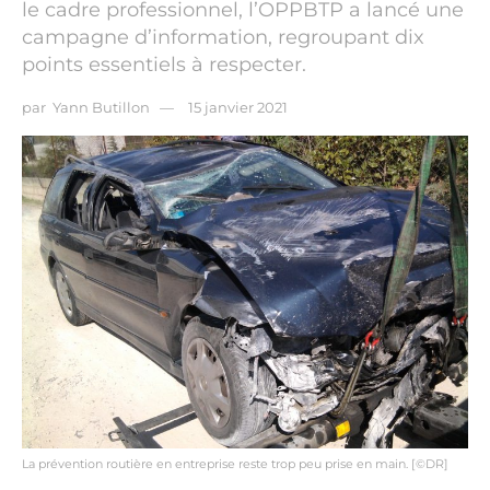
le cadre professionnel, l’OPPBTP a lancé une
campagne d’information, regroupant dix
points essentiels à respecter.
par
Yann Butillon
15 janvier 2021
La prévention routière en entreprise reste trop peu prise en main. [©DR]