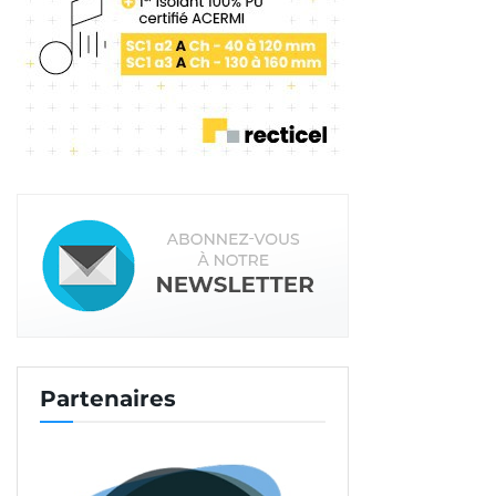
déséquilibre.
Arrimer les charges
L’arrimage des charges est souvent un point
défaillant dans la prévention. Il est important
d’avoir des charges arrimées aux points d’ancrage
et dans les quatre directions. Les gabarits et les
longueurs des systèmes d’ancrage doivent être
respectés.
Gérer la fatigue
Lorsque des longs trajets sont effectués, il faut
Partenaires
prendre le temps de faire une pause toutes les
deux heures. Il ne faut pas non plus tirer sur la
corde. Une pause d’un quart d’heure, pour prendre