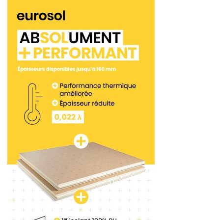
Vérifier l’état des
pneumatiques
Mensuellement, il faut vérifier la pression des
pneumatiques. Notamment sur les véhicules
transportant du matériel ou des matériaux,
souvent soumis à de fortes pressions.
Organiser le chargement
En premier lieu, il faut utiliser un véhicule équipé
d’une cloison rigide séparant la cabine du matériel
et des rangements. Le poids total autorisé en
charge est une donnée essentielle à respecter.
Enfin, les charges doivent être réparties sur le
véhicule pour éviter de créer un point de