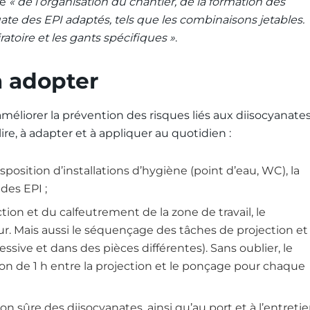
ce
« de l’organisation du chantier, de la formation des
uate des EPI adaptés, tels que les combinaisons jetables.
atoire et les gants spécifiques »
.
à adopter
améliorer la prévention des risques liés aux diisocyanates
lire, à adapter et à appliquer au quotidien :
sposition d’installations d’hygiène (point d’eau, WC), la
des EPI ;
ction et du calfeutrement de la zone de travail, le
ur. Mais aussi le séquençage des tâches de projection et
essive et dans des pièces différentes). Sans oublier, le
on de 1 h entre la projection et le ponçage pour chaque
ion sûre des diisocyanates, ainsi qu’au port et à l’entreti