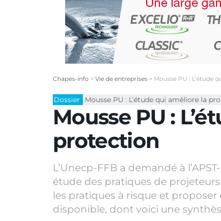
Chapes-info
>
Vie de entreprises
>
Mousse PU : L’étude qu
Dossier
Mousse PU : L’étude qui améliore la pro
Mousse PU : L’ét
protection
L’Unecp-FFB a demandé à l’APST-B
étude des pratiques de projeteurs
les pratiques à risque et proposer 
disponible, dont voici une synthès