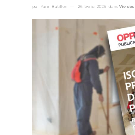
par
Yann Butillon
26 février 2025
dans
Vie des