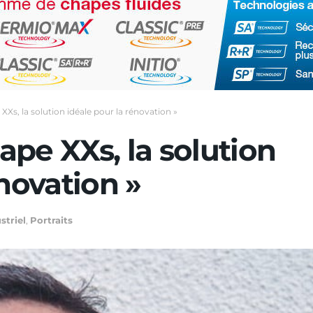
 XXs, la solution idéale pour la rénovation »
hape XXs, la solution
énovation »
striel
,
Portraits