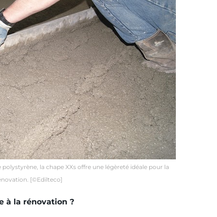
polystyrène, la chape XXs offre une légèreté idéale pour la
énovation. [©Edilteco]
 à la rénovation ?