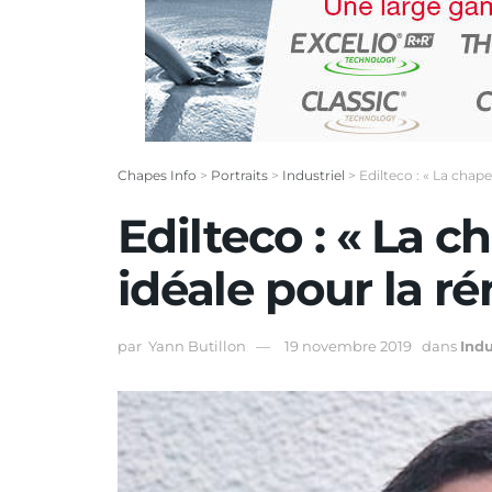
Chapes Info
>
Portraits
>
Industriel
>
Edilteco : « La chape
Edilteco : « La c
idéale pour la r
par
Yann Butillon
19 novembre 2019
dans
Indu