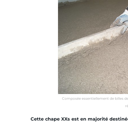
Composée essentiellement de billes de 
r
Cette chape XXs est en majorité destinée