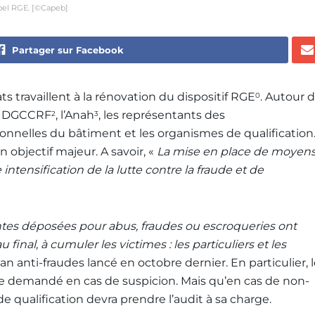
abel RGE. [©Capeb]
Partager sur Facebook
s travaillent à la rénovation du dispositif RGE
. Autour 
0
la DGCCRF
, l’Anah
, les représentants des
2
3
onnelles du bâtiment et les organismes de qualification
un objectif majeur. A savoir, «
La mise en place de moyen
ntensification de la lutte contre la fraude et de
ntes déposées pour abus, fraudes ou escroqueries ont
au final, à cumuler les victimes : les particuliers et les
plan anti-fraudes lancé en octobre dernier. En particulier, 
re demandé en cas de suspicion. Mais qu’en cas de non-
de qualification devra prendre l’audit à sa charge.