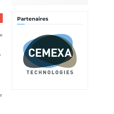
Partenaires
de
.
s
le