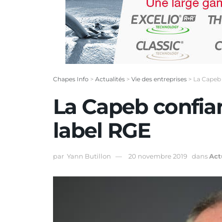
Chapes Info
>
Actualités
>
Vie des entreprises
>
La Capeb 
La Capeb confia
label RGE
par
Yann Butillon
20 novembre 2019
dans
Act