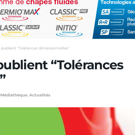
r publient “Tolérances dimensionnelles”
publient “Tolérances
”
Médiathèque
,
Actualités