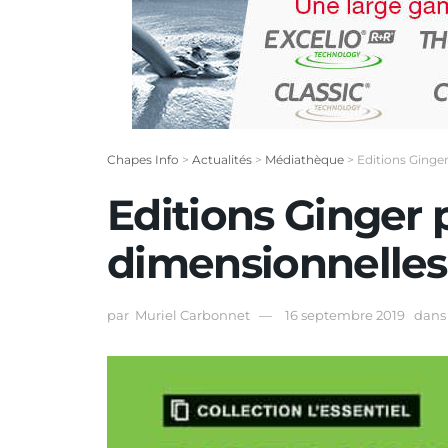
Chapes Info
>
Actualités
>
Médiathèque
>
Editions Ginge
Editions Ginger 
dimensionnelles
par
Muriel Carbonnet
16 septembre 2019
dans