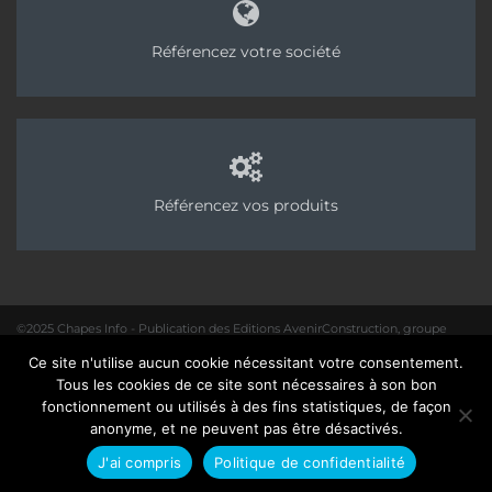
Référencez votre société
Référencez vos produits
©2025 Chapes Info - Publication des Editions AvenirConstruction, groupe
Acpresse
Ce site n'utilise aucun cookie nécessitant votre consentement.
01 40 31 64 80 |
Rédaction
|
Mentions légales – Politique de confidentialité
|
Tous les cookies de ce site sont nécessaires à son bon
Site :
Seedcom.fr
fonctionnement ou utilisés à des fins statistiques, de façon
anonyme, et ne peuvent pas être désactivés.
J'ai compris
Politique de confidentialité