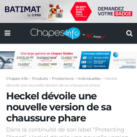
Chapes Info
>
Produits
>
Protections
>
Individuelles
>
Heckel
dévoile une nouvelle version de sa chaussure phare
Heckel dévoile une
nouvelle version de sa
chaussure phare
Dans la continuité de son label “Protecting