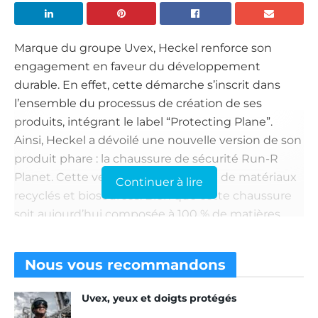
Marque du groupe Uvex, Heckel renforce son
engagement en faveur du développement
durable. En effet, cette démarche s’inscrit dans
l’ensemble du processus de création de ses
produits, intégrant le label “Protecting Plane”.
Ainsi, Heckel a dévoilé une nouvelle version de son
produit phare : la chaussure de sécurité Run-R
Planet. Cette version est constituée de matériaux
Continuer à lire
recyclés et biosourcés. Bien que cette chaussure
soit aujourd’hui composée à 100 % de matières
recyclages, Heckel n’a pas mis de côté le confort
de l’utilisateur. La semelle extérieure offre ainsi un
Nous vous
recommandons
excellent amorti et une souplesse pour le pied. De
plus, la chaussure est constituée d’une doublure
Uvex, yeux et doigts protégés
en bambou, reconnue pour sa capacité