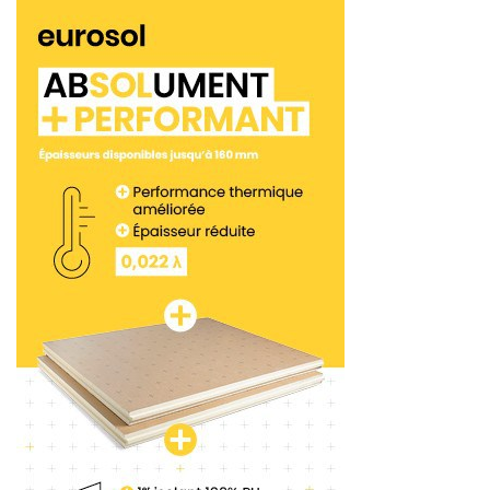
des exigences de la réglementation. Pour finir, le
packaging est, lui aussi, intégré dans le label. Il est
composé à 90 % de carton recyclé, d’une notice
d’utilisation constituée à 100 % de papier recyclé et
du papier de soie 100 % recyclé pour protéger la
chaussure.
Tags:
Heckel
EPI