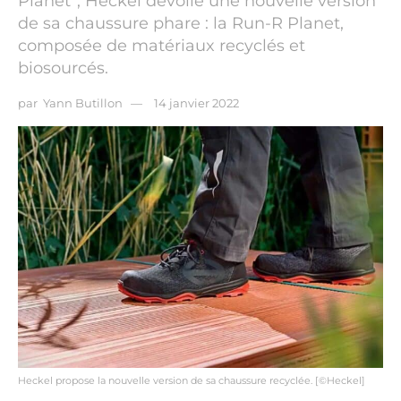
Planet“, Heckel dévoile une nouvelle version
de sa chaussure phare : la Run-R Planet,
composée de matériaux recyclés et
biosourcés.
par
Yann Butillon
14 janvier 2022
Heckel propose la nouvelle version de sa chaussure recyclée. [©Heckel]