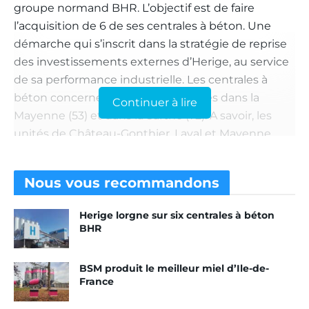
groupe normand BHR. L’objectif est de faire
l’acquisition de 6 de ses centrales à béton. Une
démarche qui s’inscrit dans la stratégie de reprise
des investissements externes d’Herige, au service
de sa performance industrielle. Les centrales à
béton concernées sont celles basées dans la
Continuer à lire
Mayenne (53) et dans la Sarthe (72). A savoir, les
unités de Château-Gonthier, Laval et Mayenne,
dans le premier cas et La Chapelle-d’Aligné,
Oisseau-le-Petit et Trangé, dans le second.
Nous vous
recommandons
Si les négociations aboutissent, cette acquisition
Herige lorgne sur six centrales à béton
permettra à Herige de renforcer son maillage
BHR
géographique. Et ainsi de s’implanter sur deux
départements sur lesquels il est aujourd’hui
BSM produit le meilleur miel d’Ile-de-
absent. Ceci, tout en poursuivant son essor
France
commercial. En effet, l’activité “béton” constitue
aujourd’hui un axe majeur de développement