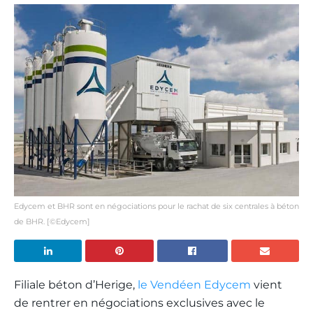
Edycem et BHR sont en négociations pour le rachat de six centrales à béton
de BHR. [©Edycem]
Filiale béton d’Herige,
le Vendéen Edycem
vient
de rentrer en négociations exclusives avec le