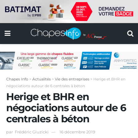
Chapes Info
>
Actualités
>
Vie des entreprises
>
Herige et BHR en
négociations autour de 6 centrales à béton
Herige et BHR en
négociations autour de 6
centrales à béton
par
Frédéric Gluzicki
16 décembre 2019