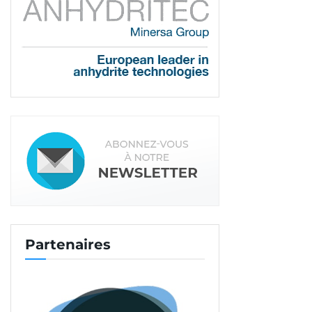
fournisseur de BPE régional en France, devant
BHR… La finalisation de l’opération d’acquisition
reste envisagée au plus tard pour le mois de mars
2020. Ceci, à l’issue de la consultation des
instances représentatives du personnel.
Par ailleurs, une nouvelle n’arrivant jamais seule,
Edycem vient d’établir un record sur la centrale de
La Rochelle. Cette unité vient de produire un total
de 415 m
de béton en une seule journée, pour
3
livrer un dallage industriel à destination d’un
hypermarché à Saint-Martin-de-Ré.
Tags:
Herige
Acquisition
Edycem
BHR
Partenaires
Centrale à béton