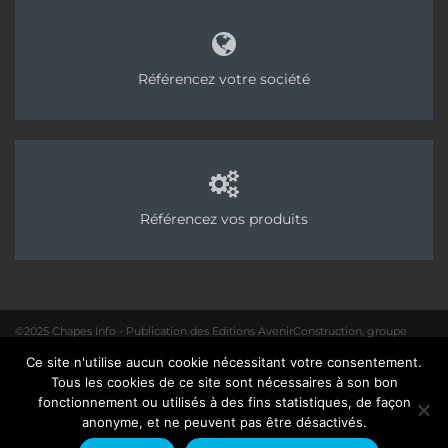
Référencez votre société
Référencez vos produits
©2025 Chapes Info - Publication des Editions AvenirConstruction, groupe
Acpresse
Ce site n'utilise aucun cookie nécessitant votre consentement.
01 40 31 64 80 |
Rédaction
|
Mentions légales – Politique de confidentialité
|
Tous les cookies de ce site sont nécessaires à son bon
Site :
Seedcom.fr
fonctionnement ou utilisés à des fins statistiques, de façon
anonyme, et ne peuvent pas être désactivés.