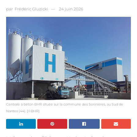
par
Frédéric Gluzicki
24 juin 2026
Centrale à béton BHR située sur la commune des Sorinières, au Sud de
Nantes (44). [©BHR]