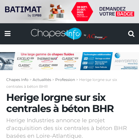
Chapes Info
>
Actualités
>
Profession
>
Herige lorgne sur six
centrales à béton BHR
Herige lorgne sur six
centrales à béton BHR
Herige Industries annonce le projet
d'acquisition des six centrales à béton BHR
basées en Loire-Atlantique.