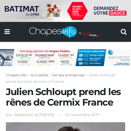
Chapes Info
>
Actualités
>
Vie des entreprises
>
Julien Schloupt
prend les rênes de Cermix France
Julien Schloupt prend les
rênes de Cermix France
par
Rédaction ACPRESSE
14 novembre 2017