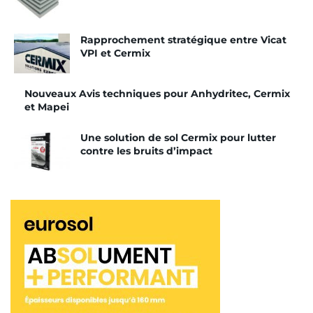
d’accompagner la stratégie de croissance de la
marque. Cela passe par la poursuite de la
Rapprochement stratégique entre Vicat
transformation de l’entreprise face aux enjeux de
VPI et Cermix
demain : innovation et lancement de nouveaux
produits, développement des
mortiers spéciaux
,
Nouveaux Avis techniques pour Anhydritec, Cermix
évolution des services apportés aux clients,
et Mapei
investissements dans les infrastructures et essor à
l’international.
Une solution de sol Cermix pour lutter
contre les bruits d’impact
Tags:
Cermix
Julien Schloupt
Koramic