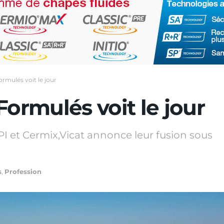
ormulés voit le jour
Formulés voit le jour
I et Cermix,Vicat annonce leur fusion sous
s
,
Profession