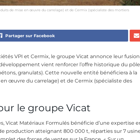
produits de mise en œuvre du carrelage) et de Cermix (spécialiste des mortiers
Partager sur Facebook
iétés VPI et Cermix, le groupe Vicat annonce leur fusion
 développement vient renforcer l’offre historique du pôle
tons, granulats). Cette nouvelle entité bénéficiera à la
e en œuvre du carrelage) et de Cermix (spécialiste des
ur le groupe Vicat
s, Vicat Matériaux Formulés bénéficie d’une expertise e
e production atteignant 800 000 t, réparties sur 7 usin
omplet des forces de ventes sur la France.
« Sur un