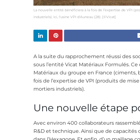
La nouvelle entité bénéficiera à la fois de l’expertise de VPI (
industriels). Ici, l'usine VPI d'Auneau (28). [©Vicat]
A la suite du rapprochement réussi des soc
sous l’entité Vicat Matériaux Formulés. Ce
Matériaux du groupe en France (ciments, bé
fois de l’expertise de VPI (produits de mis
mortiers industriels).
Une nouvelle étape po
Avec environ 400 collaborateurs rassemblé
R&D et technique. Ainsi que de capacités d
dans l’Hexagone. Et enfin, d’un maillage c