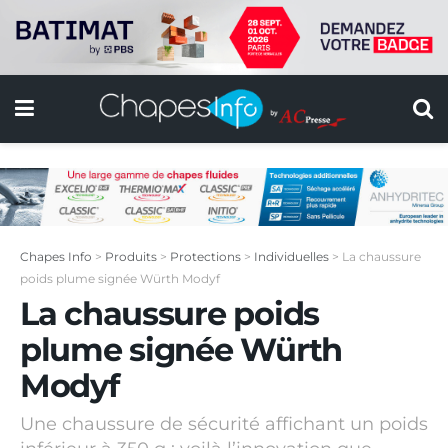
Chapes Info
>
Produits
>
Protections
>
Individuelles
>
La chaussure
poids plume signée Würth Modyf
La chaussure poids
plume signée Würth
Modyf
Une chaussure de sécurité affichant un poids