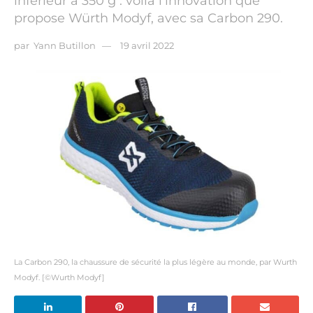
inférieur à 350 g : voilà l’innovation que
propose Würth Modyf, avec sa Carbon 290.
par
Yann Butillon
19 avril 2022
La Carbon 290, la chaussure de sécurité la plus légère au monde, par Wurth
Modyf. [©Wurth Modyf]