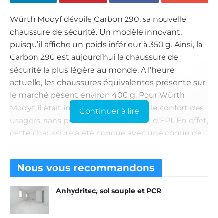
Würth Modyf dévoile Carbon 290, sa nouvelle
chaussure de sécurité. Un modèle innovant,
puisqu’il affiche un poids inférieur à 350 g. Ainsi, la
Carbon 290 est aujourd’hui la chaussure de
sécurité la plus légère au monde. A l’heure
actuelle, les chaussures équivalentes présente sur
le marché pèsent environ 400 g. Pour Würth
Modyf, il était important d’améliorer le confort des
Continuer à lire
usagers, sans perdre de vue son rôle d’EPI. En effet,
cette chaussure a été conçue avec une coque de
protection en fibre de carbone et une semelle à la
fois anti-perforation et anti-dérapante. Ce modèle
Nous vous
recommandons
a été réalisé avec un textile respirant qui permet
d’évacuer l’humidité vers l’extérieur de la
Anhydritec, sol souple et PCR
chaussure. En plus des qualités techniques,
l’équipe de conception n’a pas oublié le design de