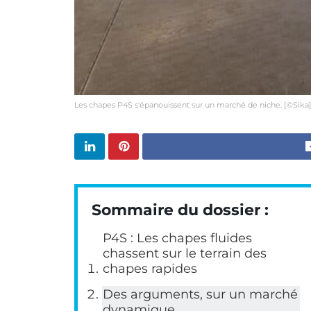
Les chapes P4S s'épanouissent sur un marché de niche. [©Sika
Sommaire du dossier :
P4S : Les chapes fluides
chassent sur le terrain des
chapes rapides
Des arguments, sur un marché
dynamique