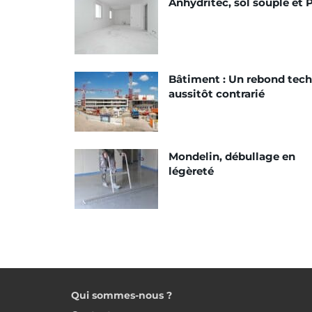
Anhydritec, sol souple et
Bâtiment : Un rebond tec
aussitôt contrarié
Mondelin, débullage en
légèreté
Qui sommes-nous ?