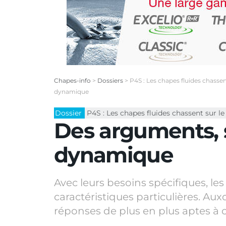
Chapes-info
>
Dossiers
>
P4S : Les chapes fluides chassen
dynamique
Dossier
P4S : Les chapes fluides chassent sur le
Des arguments, 
dynamique
Avec leurs besoins spécifiques, 
caractéristiques particulières. Au
réponses de plus en plus aptes à 