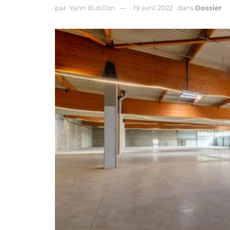
par
Yann Butillon
19 avril 2022
dans
Dossier