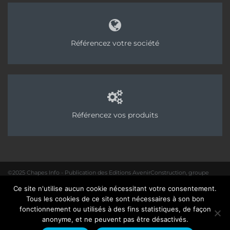
Chape fluide P4S
Cemexa
Sika
Référencez votre société
Référencez vos produits
©2025 Chapes Info - Publication des Editions AvenirConstruction, groupe
Acpresse
Ce site n'utilise aucun cookie nécessitant votre consentement.
01 40 31 64 80 |
Rédaction
|
Mentions légales – Politique de confidentialité
|
Tous les cookies de ce site sont nécessaires à son bon
Site :
Seedcom.fr
fonctionnement ou utilisés à des fins statistiques, de façon
anonyme, et ne peuvent pas être désactivés.