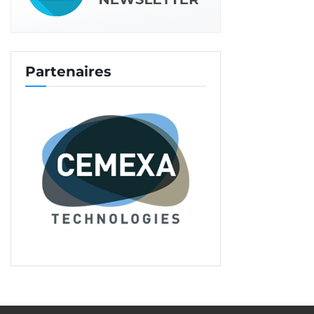
Easy Grip est inclus, afin d’optimiser la cohésion de
surface. Le ponçage est, lui, obligatoire. »
La Sika
Viscochape P4S permet un recouvrement rapide,
à 0,8 MPa au test de traction, soit sous 4 à 5 j après
Partenaires
coulage, dans de bonnes conditions chantier…
Une solution mobile
Chez Lafarge, la solution se nomme l’Agilia Chape
Force P4S, qui intègre des fibres métalliques dans
sa composition.
« Elle atteint une classe de
résistance C25 – F5 et la surface de fractionnement
est de 80 m
,
explique Vincent Leduc, responsable
2
gamme Agilia Chape.
Selon les besoins, cette
chape peut être couverte sous 3 j pour un
carrelage, avec validation d’un test de cohésion.
Pour les dalles plombantes PVC, il est possible de