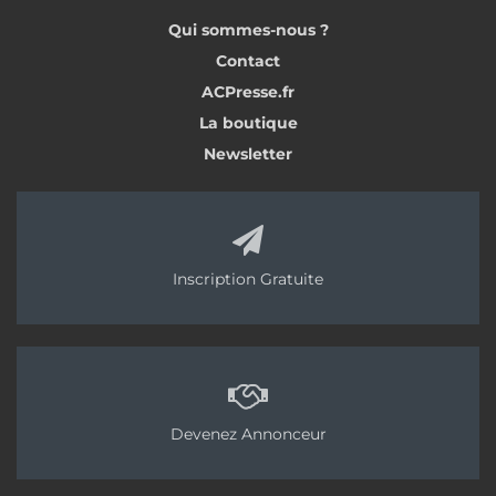
les couvrir sous 3 j aussi, mais la validation d’une
Qui sommes-nous ?
cohésion de surface suffisante et d’une humidité
résiduelle inférieure à 4 % sont nécessaires. »
Contact
ACPresse.fr
Lire aussi : Lafarge, une nouvelle gamme et des
La boutique
ambitions durables
Newsletter
Troisième acteur : Cemexa. Rattaché à Chryso
aujourd’hui, il propose la P4S pour les centrales
mobiles avec sa Mobicem. Cette solution vient
d’ailleurs de se voir adjoindre une extension
Inscription Gratuite
commerciale à son Avis technique, permettant à
Chrono Chape de la distribuer sous son nom
propre…
Partie 2 >>
Devenez Annonceur
Tags:
Chape fluide ciment
Lafarge France