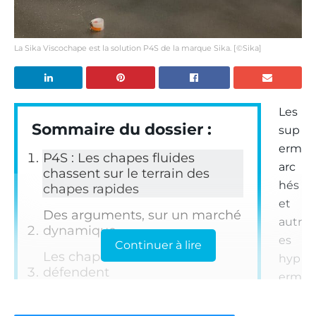
La Sika Viscochape est la solution P4S de la marque Sika. [©Sika]
Les
Sommaire du dossier :
sup
erm
P4S : Les chapes fluides
arc
chassent sur le terrain des
hés
chapes rapides
et
Des arguments, sur un marché
autr
dynamique
es
Continuer à lire
Les chapes en sacs se
hyp
défendent
erm
arc
hés