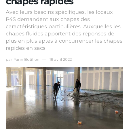
chapes rapides
Avec leurs besoins spécifiques, les locaux
P4S demandent aux chapes des
caractéristiques particulières. Auxquelles les
chapes fluides apportent des réponses de
plus en plus aptes à concurrencer les chapes
rapides en sacs.
par
Yann Butillon
19 avril 2022