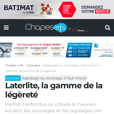
Chapes-info
>
Dossiers
>
Ragréage ou ravoirage, il faut choisir
>
Laterlite, la gamme de la légèreté
Dossier
Ragréage ou ravoirage, il faut choisir
Laterlite, la gamme de la
légèreté
Parfois confondus ou utilisés à mauvais
escient, les ravoirages et les ragréages ont