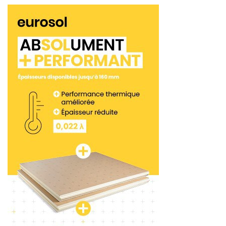
d’argile expansée hydrophobe Laterlite Plus et de
chaux hydraulique naturelle. Des dosages
spécifiques ont été définis en collaboration avec
Cesa (Chaux et Enduits de Saint-Astier).
<< Partie 1
Partie 3 >>
Tags:
Laterlite
Ragréage
Ravoirage