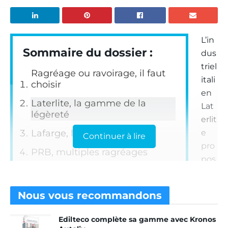
L’in
Sommaire du dossier :
dus
triel
Ragréage ou ravoirage, il faut
itali
choisir
en
Laterlite, la gamme de la
Lat
légèreté
erlit
Lafarge, large gamme
e
Continuer à lire
pro
PRB, multiples ragréages
pos
Saint-Gobain Weber, une
e
solution pour chaque besoin
des
Nous vous
recommandons
solu
Sika, ragréage repensé
tion
Vicat et VPI, pour tous les
Edilteco complète sa gamme avec Kronos
s de