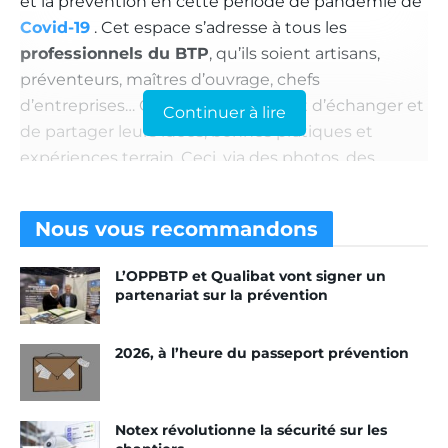
et la prévention en cette période de pandémie de
Covid-19
. Cet espace s’adresse à tous les
professionnels du BTP
, qu’ils soient artisans,
préventeurs, maîtres d’ouvrage, chefs
d’entreprises… Cet outil leur permet d’échanger et
Continuer à lire
de partager leurs idées, bonnes pratiques et
expériences terrain. Ceci, via des photos, des
vidéos ou encore des documents Word. Il leur
faudra juste s’inscrire sur le site. Cela peut
Nous vous
recommandons
concerner tous les sujets utiles pour assurer la
sécurité des professionnels en activité. Des
L’OPPBTP et Qualibat vont signer un
équipements à l’organisation des chantiers, en
partenariat sur la prévention
passant par la gestion des préconisations
sanitaires ou la mise en œuvre opérationnelle.
2026, à l’heure du passeport prévention
Pour faciliter la consultation, le visiteur peut
effectuer une recherche de sujet par catégorie ou
Notex révolutionne la sécurité sur les
bien par mot clef, grâce à la barre de recherche.