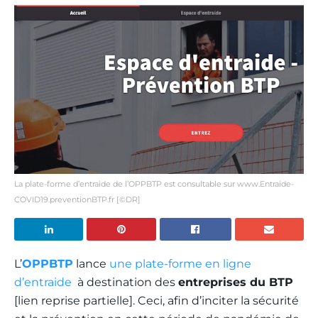
La plate-forme d’entraide de l’OPPBTP est consultable sur www.Entraide-
COVID19.preventionBTP.fr [©DR]
L’
OPPBTP
lance
une plate-forme en ligne
d’entraide
à destination des
entreprises du BTP
[lien reprise partielle]. Ceci, afin d’inciter la sécurité