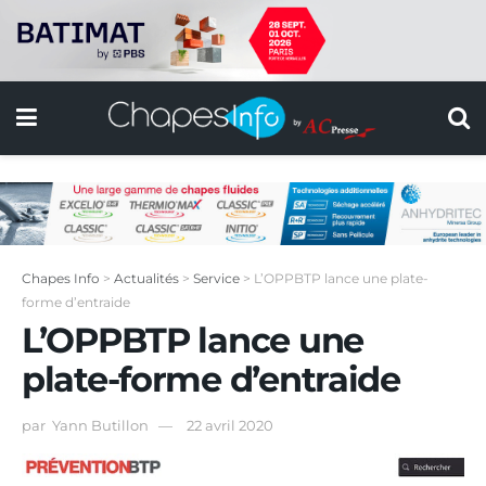
Chapes Info
>
Actualités
>
Service
>
L’OPPBTP lance une plate-
forme d’entraide
L’OPPBTP lance une
plate-forme d’entraide
par
Yann Butillon
22 avril 2020