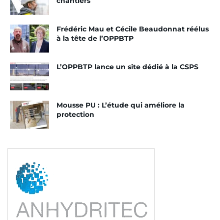
chantiers
Par ailleurs, l’équipe de conseillers de
PréventionBTP
en direct se tient à disposition
Frédéric Mau et Cécile Beaudonnat réélus
à la tête de l’OPPBTP
pour répondre à toutes les questions des visiteurs
par mail, à l’adresse
endirect@preventionbtp.fr
.
L’OPPBTP lance un site dédié à la CSPS
La plate-forme d’entraide est consultable ici [lien :
www.Entraide-COVID19.preventionBTP.fr
]
Mousse PU : L’étude qui améliore la
Tags:
OPPBTP
Covid-19
BTP
Prévention
protection